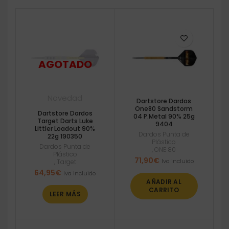
Novedad
Dartstore Dardos
One80 Sandstorm
Dartstore Dardos
04 P.Metal 90% 25g
Target Darts Luke
9404
Littler Loadout 90%
Dardos Punta de
22g 190350
Plástico
Dardos Punta de
,
ONE 80
Plástico
71,90
€
Iva incluido
,
Target
64,95
€
Iva incluido
AÑADIR AL
CARRITO
LEER MÁS