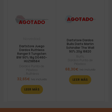
Novedad
Dartstore Dardos
Bulls Darts Martin
Dartstore Juego
Schindler The Wall
Dardos Ruthless
90% 20g 16820
Ranger II Tungsten
Bull's
,
BW 90% 18g D0460-
Dardos Punta de
HUZ98584
Plástico
Dardos Punta de
68,30
€
Iva incluido
Plástico
,
Ruthless
32,65
€
Iva incluido
LEER MÁS
LEER MÁS