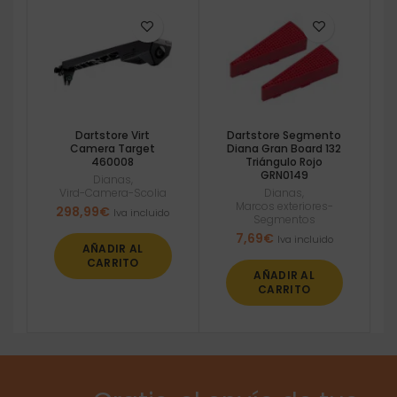
Dartstore Virt
Dartstore Segmento
Camera Target
Diana Gran Board 132
460008
Triángulo Rojo
GRN0149
Dianas
,
Vird-Camera-Scolia
Dianas
,
Marcos exteriores-
298,99
€
Iva incluido
Segmentos
7,69
€
Iva incluido
AÑADIR AL
CARRITO
AÑADIR AL
CARRITO