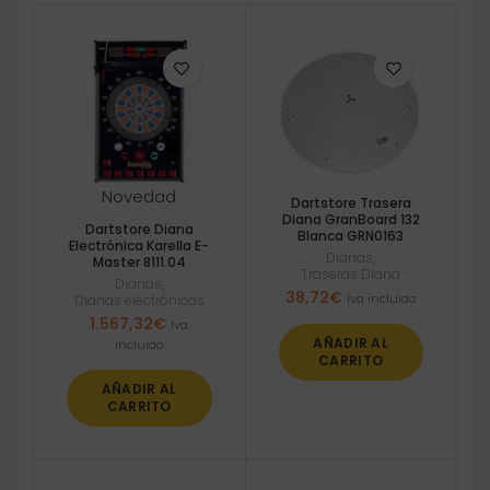
Novedad
Dartstore Trasera
Diana GranBoard 132
Dartstore Diana
Blanca GRN0163
Electrónica Karella E-
Dianas
,
Master 8111.04
Traseras Diana
Dianas
,
38,72
€
Iva incluido
Dianas electrónicas
1.567,32
€
Iva
AÑADIR AL
incluido
CARRITO
AÑADIR AL
CARRITO