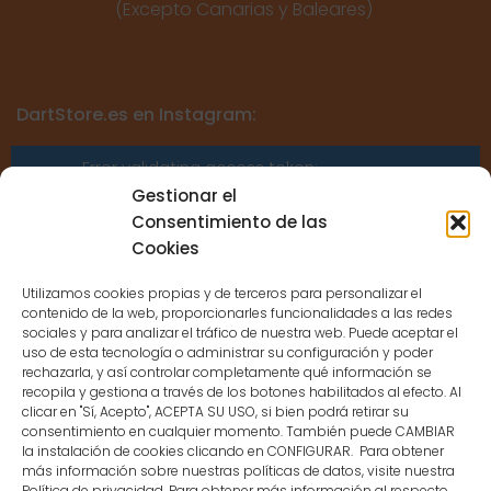
(Excepto Canarias y Baleares)
DartStore.es en Instagram:
Error validating access token:
Sessions for the user are not allowed
Gestionar el
because the user is not a confirmed
Consentimiento de las
user.
Cookies
Utilizamos cookies propias y de terceros para personalizar el
contenido de la web, proporcionarles funcionalidades a las redes
sociales y para analizar el tráfico de nuestra web. Puede aceptar el
uso de esta tecnología o administrar su configuración y poder
CONTACTO
rechazarla, y así controlar completamente qué información se
recopila y gestiona a través de los botones habilitados al efecto. Al
clicar en "Sí, Acepto", ACEPTA SU USO, si bien podrá retirar su
MENÚ PRINCIPAL
consentimiento en cualquier momento. También puede CAMBIAR
la instalación de cookies clicando en CONFIGURAR. Para obtener
más información sobre nuestras políticas de datos, visite nuestra
Política de privacidad. Para obtener más información al respecto,