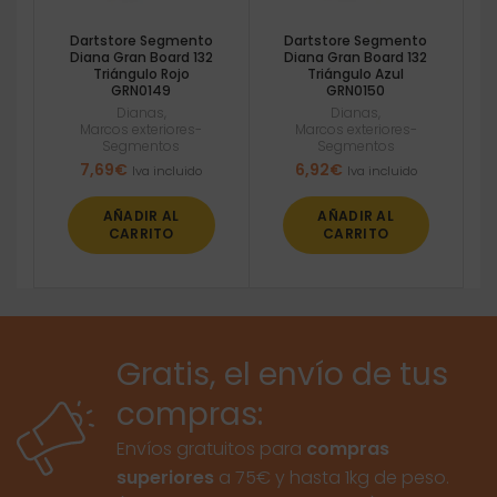
Dartstore Segmento
Dartstore Segmento
Diana Gran Board 132
Diana Gran Board 132
Triángulo Rojo
Triángulo Azul
GRN0149
GRN0150
Dianas
,
Dianas
,
Marcos exteriores-
Marcos exteriores-
Segmentos
Segmentos
7,69
€
6,92
€
Iva incluido
Iva incluido
AÑADIR AL
AÑADIR AL
CARRITO
CARRITO
Gratis, el envío de tus
compras:
Envíos gratuitos para
compras
superiores
a 75€ y hasta 1kg de peso.