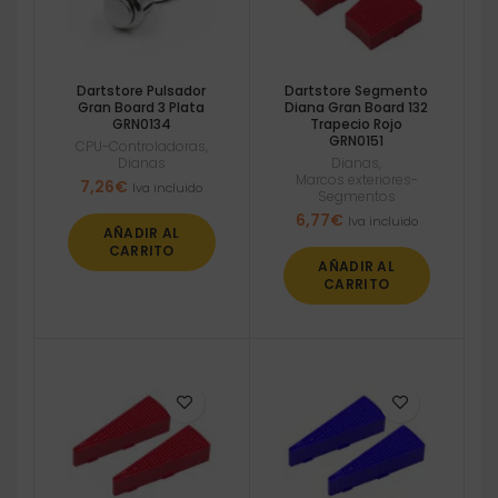
Dartstore Pulsador
Dartstore Segmento
Gran Board 3 Plata
Diana Gran Board 132
GRN0134
Trapecio Rojo
GRN0151
CPU-Controladoras
,
Dianas
Dianas
,
Marcos exteriores-
7,26
€
Iva incluido
Segmentos
6,77
€
Iva incluido
AÑADIR AL
CARRITO
AÑADIR AL
CARRITO