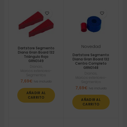
Novedad
Dartstore Segmento
Diana Gran Board 132
Dartstore Segmento
Triángulo Rojo
Diana Gran Board 132
GRN0149
Centro Completo
Dianas
,
GRN0148
Marcos exteriores-
Dianas
,
Segmentos
Marcos exteriores-
7,69
€
Iva incluido
Segmentos
7,69
€
Iva incluido
AÑADIR AL
CARRITO
AÑADIR AL
CARRITO