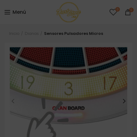
0
0
Menú
Inicio
Dianas
Sensores Pulsadores Micros