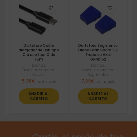
Dartstore Cable
Dartstore Segmento
alargador de usb tipo
Diana Gran Board 132
C a usb tipo C de
Trapecio Azul
1.5m
GRN0152
Dianas
,
Dianas
,
Transformadores-
Marcos exteriores-
Cables
Segmentos
5,38
€
7,69
€
Iva incluido
Iva incluido
AÑADIR AL
AÑADIR AL
CARRITO
CARRITO