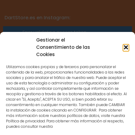
DartStore.es en Instagram:
Error validating access token:
Sessions for the user are not allowed
Gestionar el
because the user is not a confirmed
Consentimiento de las
user.
Cookies
Utilizamos cookies propias y de terceros para personalizar el
contenido de la web, proporcionarles funcionalidades a las redes
sociales y para analizar el tráfico de nuestra web. Puede aceptar el
uso de esta tecnología o administrar su configuración y poder
CONTACTO
rechazarla, y así controlar completamente qué información se
recopila y gestiona a través de los botones habilitados al efecto. Al
clicar en "Sí, Acepto", ACEPTA SU USO, si bien podrá retirar su
MENÚ PRINCIPAL
consentimiento en cualquier momento. También puede CAMBIAR
la instalación de cookies clicando en CONFIGURAR. Para obtener
más información sobre nuestras políticas de datos, visite nuestra
Política de privacidad. Para obtener más información al respecto,
MI CUENTA
puedes consultar nuestra