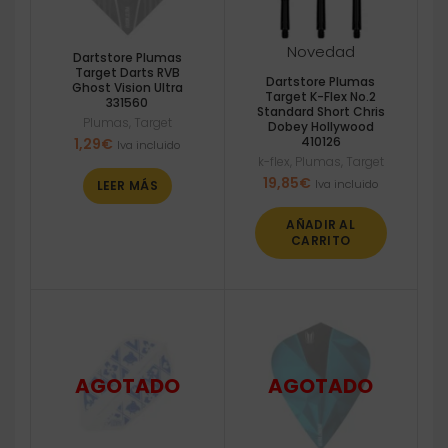
Novedad
Dartstore Plumas
Target Darts RVB
Dartstore Plumas
Ghost Vision Ultra
Target K-Flex No.2
331560
Standard Short Chris
Plumas
,
Target
Dobey Hollywood
410126
1,29
€
Iva incluido
k-flex
,
Plumas
,
Target
19,85
€
Iva incluido
LEER MÁS
AÑADIR AL
CARRITO