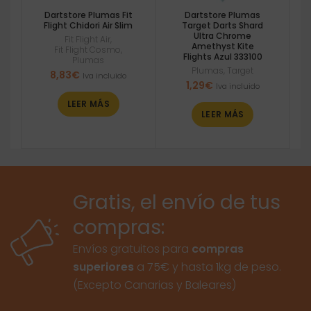
Dartstore Plumas Fit
Dartstore Plumas
Flight Chidori Air Slim
Target Darts Shard
Ultra Chrome
Fit Flight Air
,
Amethyst Kite
Fit Flight Cosmo
,
Flights Azul 333100
Plumas
Plumas
,
Target
8,83
€
Iva incluido
1,29
€
Iva incluido
LEER MÁS
LEER MÁS
Gratis, el envío de tus
compras:
Envíos gratuitos para
compras
superiores
a 75€ y hasta 1kg de peso.
(Excepto Canarias y Baleares)