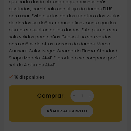
que cada dardo obtenga agrupaciones más
ajustadas, combínalo con el eje de dardos PLUS
para usar. Evita que los dardos reboten o los vuelos
de dardos se dañen, reduce eficazmente que las
plumas se suelten de los dardos. Esta plumas son
solo validos para cañas Cuesoul no son validos
para cañas de otras marcas de dardos. Marca:
Cuesoul. Color: Negro Geometría Pluma: Standard
Shape Modelo: AK4P El producto se compone por 1
set de 4 plumas AK4P
16 disponibles
Dartstore Plumas Cuesoul Tero AK4P Standar
AÑADIR AL CARRITO