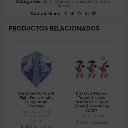
Categorías:
ak-4
,
Cuesoul
,
cuesoul-standard
,
Plumas
Compartir en
PRODUCTOS RELACIONADOS
Dartstore Plumas Fit
Dartstore Plumas
Flight Paula Murphy
Target Chicane
V3 Signature
Pro.Ultra Blue Flights
Standard
(3 Sets) No.6 Shape
337217
Fit Flight Clasicas
,
Fit Flight Cosmo
,
Plumas
,
Target
Plumas
3,40
€
Iva incluido
6,95
€
Iva incluido