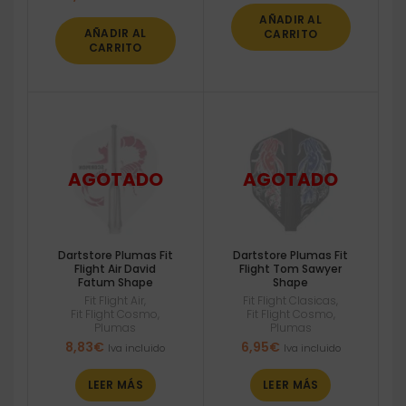
AÑADIR AL
AÑADIR AL
CARRITO
CARRITO
Dartstore Plumas Fit
Dartstore Plumas Fit
Flight Air David
Flight Tom Sawyer
Fatum Shape
Shape
Fit Flight Air
,
Fit Flight Clasicas
,
Fit Flight Cosmo
,
Fit Flight Cosmo
,
Plumas
Plumas
8,83
€
6,95
€
Iva incluido
Iva incluido
LEER MÁS
LEER MÁS