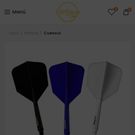
0
0
Menú
Inicio
Plumas
Cuesoul