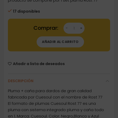
producto se compone por 1 set pluma Rost 77
17 disponibles
Dartstore Plumas Cuesoul Rost 77 Negro-Bla
AÑADIR AL CARRITO
Añadir a lista de deseados
DESCRIPCIÓN
Pluma + caña para dardos de gran calidad
fabricada por Cuesoul con el nombre de Rost 77
El formato de plumas Cuesoul Rost 77 es una
pluma con sistema integrado pluma y caña todo
en 1. Marca: Cuesoul. Color: Negro,Blanco y Azul