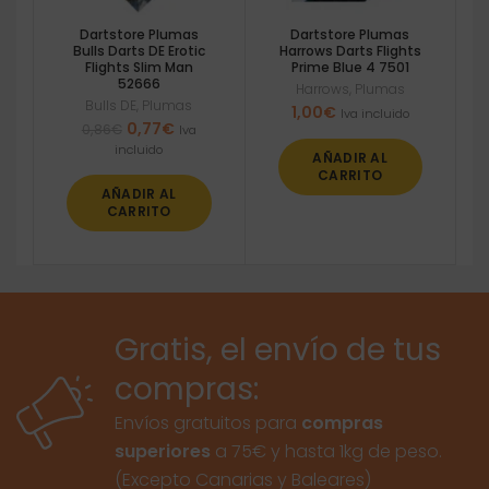
Dartstore Plumas
Dartstore Plumas
Bulls Darts DE Erotic
Harrows Darts Flights
Flights Slim Man
Prime Blue 4 7501
52666
Harrows
,
Plumas
Bulls DE
,
Plumas
1,00
€
Iva incluido
El
El
0,77
€
0,86
€
Iva
precio
precio
incluido
AÑADIR AL
original
actual
CARRITO
era:
es:
AÑADIR AL
0,86€.
0,77€.
CARRITO
Gratis, el envío de tus
compras:
Envíos gratuitos para
compras
superiores
a 75€ y hasta 1kg de peso.
(Excepto Canarias y Baleares)