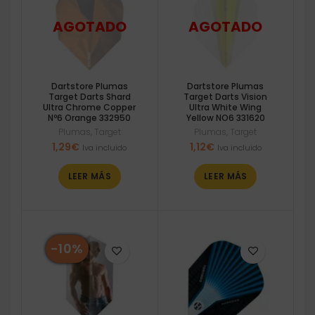
Dartstore Plumas
Dartstore Plumas
Target Darts Shard
Target Darts Vision
Ultra Chrome Copper
Ultra White Wing
Nº6 Orange 332950
Yellow NO6 331620
Plumas
,
Target
Plumas
,
Target
1,29
€
1,12
€
Iva incluido
Iva incluido
LEER MÁS
LEER MÁS
-10%