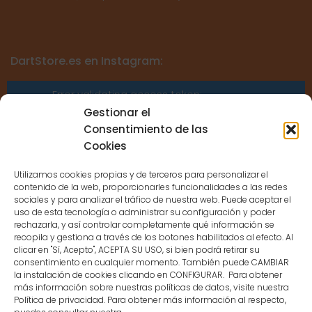
DartStore.es en Instagram:
Error validating access token:
Sessions for the user are not allowed
Gestionar el
because the user is not a confirmed
Consentimiento de las
user.
Cookies
Utilizamos cookies propias y de terceros para personalizar el
contenido de la web, proporcionarles funcionalidades a las redes
sociales y para analizar el tráfico de nuestra web. Puede aceptar el
uso de esta tecnología o administrar su configuración y poder
CONTACTO
rechazarla, y así controlar completamente qué información se
recopila y gestiona a través de los botones habilitados al efecto. Al
clicar en "Sí, Acepto", ACEPTA SU USO, si bien podrá retirar su
MENÚ PRINCIPAL
consentimiento en cualquier momento. También puede CAMBIAR
la instalación de cookies clicando en CONFIGURAR. Para obtener
más información sobre nuestras políticas de datos, visite nuestra
Política de privacidad. Para obtener más información al respecto,
MI CUENTA