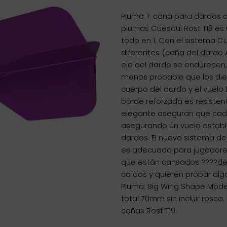
Pluma + caña para dardos de
plumas Cuesoul Rost T19 es
todo en 1. Con el sistema 
diferentes (caña del dardo A
eje del dardo se endurecen
menos probable que los die
cuerpo del dardo y el vuelo El
borde reforzada es resisten
elegante aseguran que cad
asegurando un vuelo establ
dardos. El nuevo sistema de
es adecuado para jugadores
que están cansados ????de
caídos y quieren probar alg
Pluma: Big Wing Shape Mode
total 70mm sin incluir rosca
cañas Rost T19.