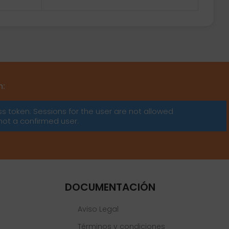
m:
ss token: Sessions for the user are not allowed
not a confirmed user.
DOCUMENTACIÓN
Aviso Legal
Términos y condiciones