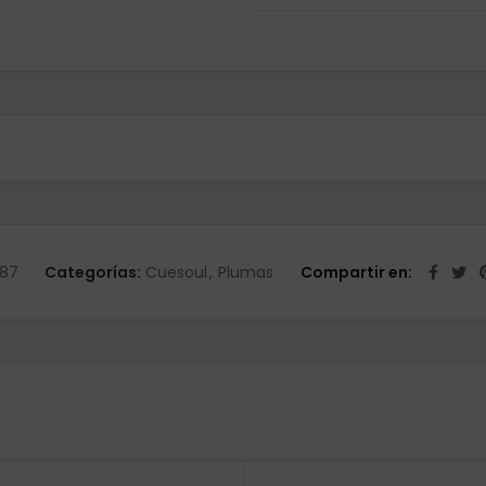
constantemente para recoge
Marca: Cuesoul. Color: Mor
Rost T19. Talla: 3 Tamaño ca
producto se compone por 1 
87
Categorías:
Cuesoul
,
Plumas
Compartir en