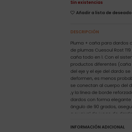
Sin existencias
Añadir a lista de deseado
DESCRIPCIÓN
Pluma + caña para dardos de
de plumas Cuesoul Rost T19
caña todo en 1. Con el sis
productos diferentes (caña 
del eje y el eje del dardo 
deformen, es menos probabl
se conectan al cuerpo del dar
,y la línea de borde reforza
dardos con forma elegante
ángulo de 90 grados, asegu
a su nivel de juego de dard
Cuesoul al integrar en la 
INFORMACIÓN ADICIONAL
todos los niveles y para a