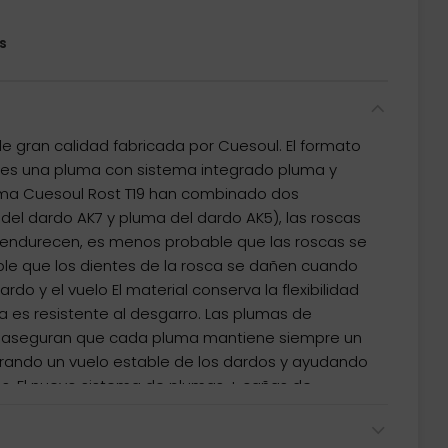
s
 gran calidad fabricada por Cuesoul. El formato
 es una pluma con sistema integrado pluma y
tema Cuesoul Rost T19 han combinado dos
del dardo AK7 y pluma del dardo AK5), las roscas
se endurecen, es menos probable que las roscas se
e que los dientes de la rosca se dañen cuando
do y el vuelo El material conserva la flexibilidad
da es resistente al desgarro. Las plumas de
 aseguran que cada pluma mantiene siempre un
rando un vuelo estable de los dardos y ayudando
os. El nuevo sistema de plumas + cañas de
caña es adecuado para jugadores de dardos de
quellos que están cansados ????de agacharse