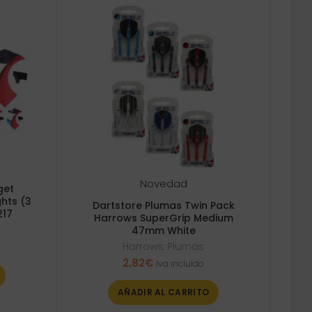
Novedad
get
ghts (3
Dartstore Plumas Twin Pack
217
Harrows SuperGrip Medium
47mm White
Harrows
,
Plumas
2,82
€
Iva incluido
AÑADIR AL CARRITO