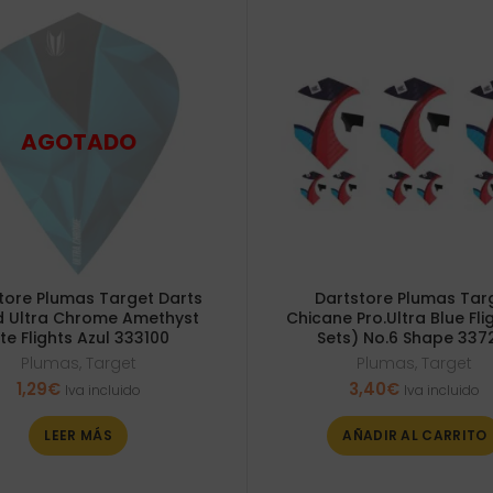
tore Plumas Target Darts
Dartstore Plumas Tar
d Ultra Chrome Amethyst
Chicane Pro.Ultra Blue Fli
ite Flights Azul 333100
Sets) No.6 Shape 337
Plumas
,
Target
Plumas
,
Target
1,29
€
3,40
€
Iva incluido
Iva incluido
LEER MÁS
AÑADIR AL CARRITO