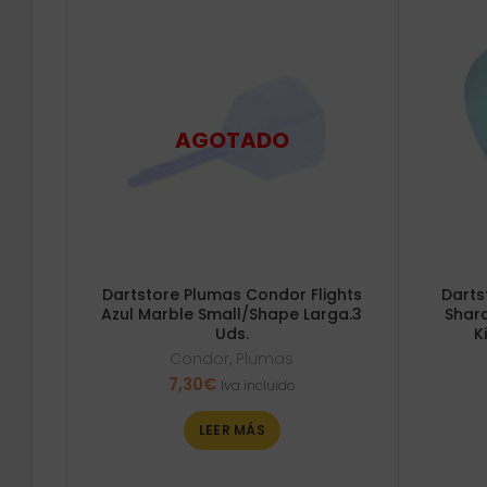
Dartstore Plumas Condor Flights
Darts
Azul Marble Small/Shape Larga.3
Shar
Uds.
K
Condor
,
Plumas
7,30
€
Iva incluido
LEER MÁS