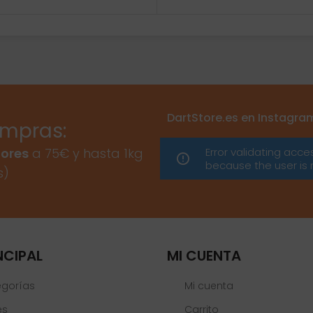
DartStore.es en Instagra
ompras:
Error validating acce
ores
a 75€ y hasta 1kg
because the user is 
s)
NCIPAL
MI CUENTA
egorías
Mi cuenta
es
Carrito