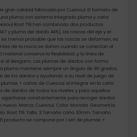
 gran calidad fabricada por Cuesoul. El formato de
 una pluma con sistema integrado pluma y caña
Cuesoul Rost T19 han combinado dos productos
K7 y pluma del dardo AK5), las roscas del eje y el
, es menos probable que las roscas se deformen, es
ntes de la rosca se dañen cuando se conectan al
 material conserva la flexibilidad ,y la línea de
te al desgarro. Las plumas de dardos con forma
a pluma mantiene siempre un ángulo de 90 grados,
e de los dardos y ayudando a su nivel de juego de
 plumas + cañas de Cuesoul al integrar en la caña
 de dardos de todos los niveles y para aquellos
 agacharse constantemente para recoger dardos
o nuevo. Marca: Cuesoul. Color: Morada. Geometría
lo: Rost T19. Talla: 3 Tamaño caña 30mm. Tamaño
. El producto se compone por 1 set de plumas +