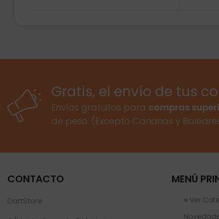
Gratis, el envío de tus c
Envíos gratuitos para
compras superi
de peso. (Excepto Canarias y Baleare
CONTACTO
MENÚ PRI
≡ Ver Cat
DartStore
Novedad