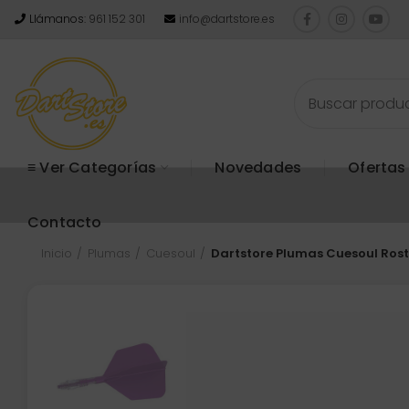
Llámanos:
961 152 301
info@dartstore.es
≡ Ver Categorías
Novedades
Ofertas
Contacto
Inicio
Plumas
Cuesoul
Dartstore Plumas Cuesoul Rost