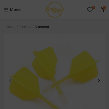
0
0
Menú
Inicio
Plumas
Cuesoul