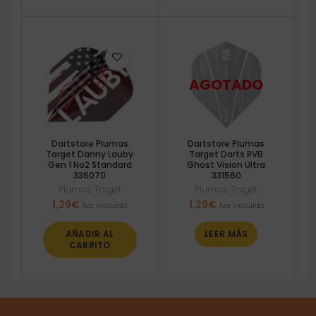
Dartstore Plumas
Dartstore Plumas
Target Danny Lauby
Target Darts RVB
Gen 1 No2 Standard
Ghost Vision Ultra
336070
331560
Plumas
,
Target
Plumas
,
Target
1,29
€
1,29
€
Iva incluido
Iva incluido
AÑADIR AL
LEER MÁS
CARRITO