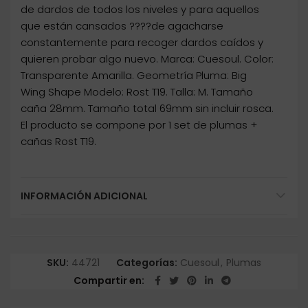
de dardos de todos los niveles y para aquellos
que están cansados ????de agacharse
constantemente para recoger dardos caídos y
quieren probar algo nuevo. Marca: Cuesoul. Color:
Transparente Amarilla. Geometría Pluma: Big
Wing Shape Modelo: Rost T19. Talla: M. Tamaño
caña 28mm. Tamaño total 69mm sin incluir rosca.
El producto se compone por 1 set de plumas +
cañas Rost T19.
INFORMACIÓN ADICIONAL
SKU:
44721
Categorías:
Cuesoul
,
Plumas
Compartir en