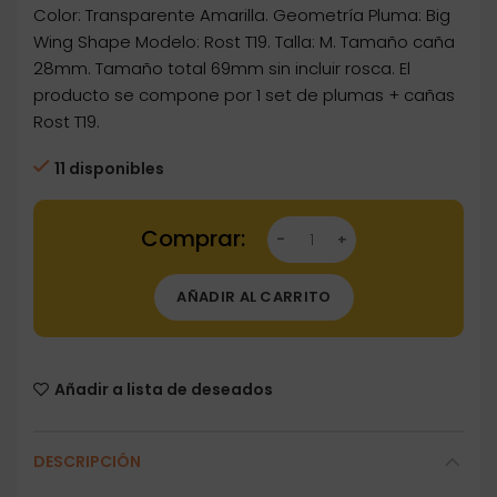
Color: Transparente Amarilla. Geometría Pluma: Big
Wing Shape Modelo: Rost T19. Talla: M. Tamaño caña
28mm. Tamaño total 69mm sin incluir rosca. El
producto se compone por 1 set de plumas + cañas
Rost T19.
11 disponibles
Dartstore Plumas Cuesoul Rost T19 Talla M 
AÑADIR AL CARRITO
Añadir a lista de deseados
DESCRIPCIÓN