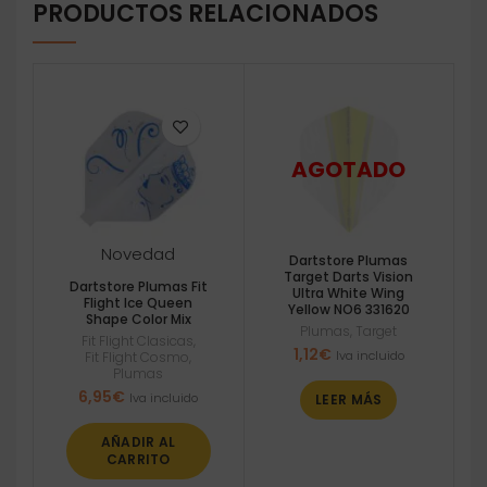
PRODUCTOS RELACIONADOS
Novedad
Dartstore Plumas
Target Darts Vision
Dartstore Plumas Fit
Ultra White Wing
Flight Ice Queen
Yellow NO6 331620
Shape Color Mix
Plumas
,
Target
Fit Flight Clasicas
,
1,12
€
Iva incluido
Fit Flight Cosmo
,
Plumas
6,95
€
Iva incluido
LEER MÁS
AÑADIR AL
CARRITO