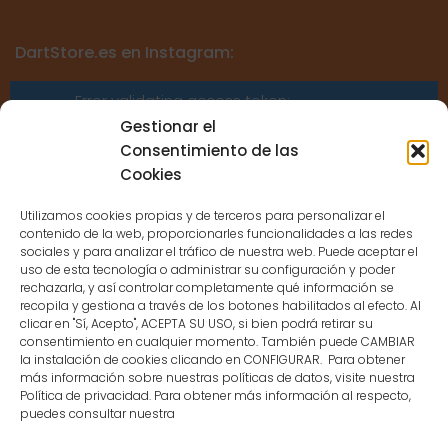
DartStore.es en Instagram:
Error validating access token:
Sessions for the user are not allowed
Gestionar el
because the user is not a confirmed
Consentimiento de las
user.
Cookies
Utilizamos cookies propias y de terceros para personalizar el
contenido de la web, proporcionarles funcionalidades a las redes
sociales y para analizar el tráfico de nuestra web. Puede aceptar el
uso de esta tecnología o administrar su configuración y poder
CONTACTO
rechazarla, y así controlar completamente qué información se
recopila y gestiona a través de los botones habilitados al efecto. Al
clicar en "Sí, Acepto", ACEPTA SU USO, si bien podrá retirar su
MENÚ PRINCIPAL
consentimiento en cualquier momento. También puede CAMBIAR
la instalación de cookies clicando en CONFIGURAR. Para obtener
más información sobre nuestras políticas de datos, visite nuestra
Política de privacidad. Para obtener más información al respecto,
MI CUENTA
puedes consultar nuestra