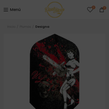
0
0
Menú
Inicio
Plumas
Designa