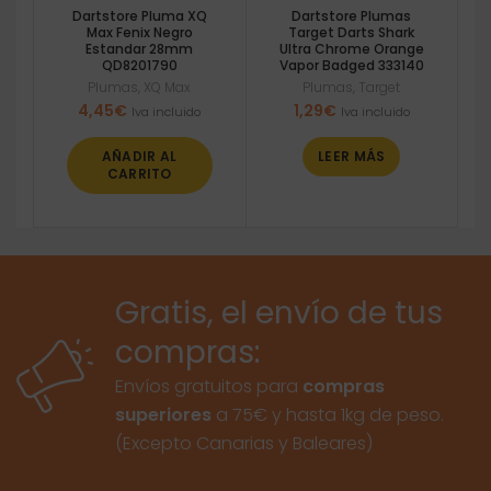
Dartstore Pluma XQ
Dartstore Plumas
Max Fenix Negro
Target Darts Shark
Estandar 28mm
Ultra Chrome Orange
QD8201790
Vapor Badged 333140
Plumas
,
XQ Max
Plumas
,
Target
4,45
€
1,29
€
Iva incluido
Iva incluido
AÑADIR AL
LEER MÁS
CARRITO
Gratis, el envío de tus
compras:
Envíos gratuitos para
compras
superiores
a 75€ y hasta 1kg de peso.
(Excepto Canarias y Baleares)