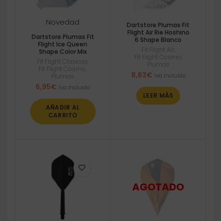
Novedad
Dartstore Plumas Fit
Flight Air Rie Hoshino
Dartstore Plumas Fit
6 Shape Blanco
Flight Ice Queen
Fit Flight Air
,
Shape Color Mix
Fit Flight Cosmo
,
Fit Flight Clasicas
,
Plumas
Fit Flight Cosmo
,
8,83
€
Iva incluido
Plumas
6,95
€
Iva incluido
LEER MÁS
AÑADIR AL
CARRITO