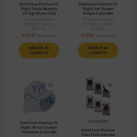
Dartstore Plumas Fit
Dartstore Plumas Fit
Flight Paula Murphy
Flight Ice Queen
V3 Signature Oval
Shape Color Mix
Fit Flight Clasicas
,
Fit Flight Clasicas
,
Fit Flight Cosmo
,
Fit Flight Cosmo
,
Plumas
Plumas
6,95
€
6,95
€
Iva incluido
Iva incluido
AÑADIR AL
AÑADIR AL
CARRITO
CARRITO
Novedad
Dartstore Plumas Fit
Flight Air Ice Queen
Dartstore Plumas
Standard Color Mix
Twin Pack Harrows