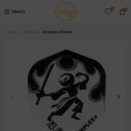
0
0
Menú
Inicio
Plumas
Dimplex Ribtex