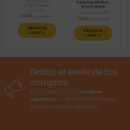
Fit Flight Air
,
SuperGrip Medium
Fit Flight Cosmo
,
47mm White
Plumas
Harrows
,
Plumas
8,83
€
Iva incluido
2,82
€
Iva incluido
AÑADIR AL
AÑADIR AL
CARRITO
CARRITO
Gratis, el envío de tus
compras:
Envíos gratuitos para
compras
superiores
a 75€ y hasta 1kg de peso.
(Excepto Canarias y Baleares)