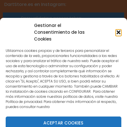
DartStore.es en Instagram:
Error validating access token:
Sessions for the user are not allowed
Gestionar el
because the user is not a confirmed
Consentimiento de las
user.
Cookies
Utilizamos cookies propias y de terceros para personalizar el
contenido de la web, proporcionarles funcionalidades a las redes
sociales y para analizar el tráfico de nuestra web. Puede aceptar el
uso de esta tecnología o administrar su configuración y poder
CONTACTO
rechazarla, y así controlar completamente qué información se
recopila y gestiona a través de los botones habilitados al efecto. Al
clicar en "Sí, Acepto", ACEPTA SU USO, si bien podrá retirar su
MENÚ PRINCIPAL
consentimiento en cualquier momento. También puede CAMBIAR
la instalación de cookies clicando en CONFIGURAR. Para obtener
más información sobre nuestras políticas de datos, visite nuestra
Política de privacidad. Para obtener más información al respecto,
MI CUENTA
puedes consultar nuestra
DOCUMENTACIÓN
ACEPTAR COOKIES