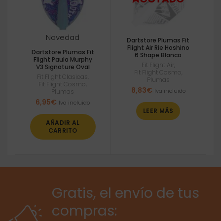
Novedad
Dartstore Plumas Fit
Flight Air Rie Hoshino
Dartstore Plumas Fit
6 Shape Blanco
Flight Paula Murphy
Fit Flight Air
,
V3 Signature Oval
Fit Flight Cosmo
,
Fit Flight Clasicas
,
Plumas
Fit Flight Cosmo
,
8,83
€
Iva incluido
Plumas
6,95
€
Iva incluido
LEER MÁS
AÑADIR AL
CARRITO
Gratis, el envío de tus
compras: