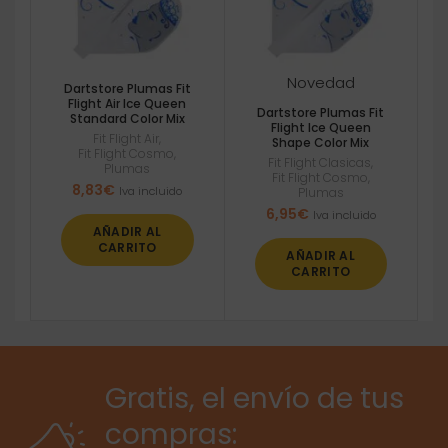
Novedad
Dartstore Plumas Fit
Flight Air Ice Queen
Dartstore Plumas Fit
Standard Color Mix
Flight Ice Queen
Fit Flight Air
,
Shape Color Mix
Fit Flight Cosmo
,
Fit Flight Clasicas
,
Plumas
Fit Flight Cosmo
,
8,83
€
Iva incluido
Plumas
6,95
€
Iva incluido
AÑADIR AL
CARRITO
AÑADIR AL
CARRITO
Gratis, el envío de tus
compras: