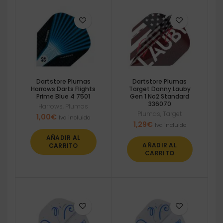
Dartstore Plumas
Dartstore Plumas
Harrows Darts Flights
Target Danny Lauby
Prime Blue 4 7501
Gen 1 No2 Standard
336070
Harrows
,
Plumas
Plumas
,
Target
1,00
€
Iva incluido
1,29
€
Iva incluido
AÑADIR AL
AÑADIR AL
CARRITO
CARRITO