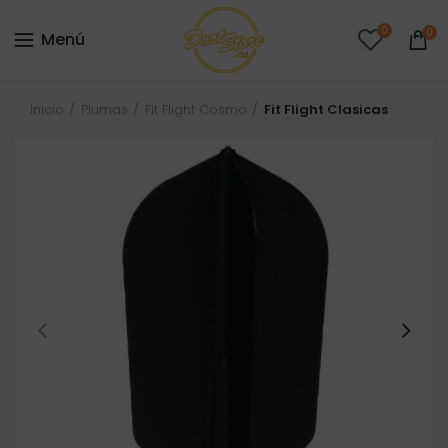
0
0
Menú
Inicio
Plumas
Fit Flight Cosmo
Fit Flight Clasicas