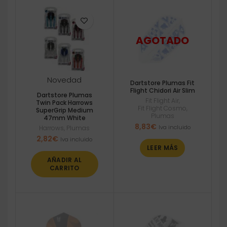
Novedad
Dartstore Plumas Fit
Flight Chidori Air Slim
Dartstore Plumas
Fit Flight Air
,
Twin Pack Harrows
Fit Flight Cosmo
,
SuperGrip Medium
Plumas
47mm White
8,83
€
Iva incluido
Harrows
,
Plumas
2,82
€
Iva incluido
LEER MÁS
AÑADIR AL
CARRITO