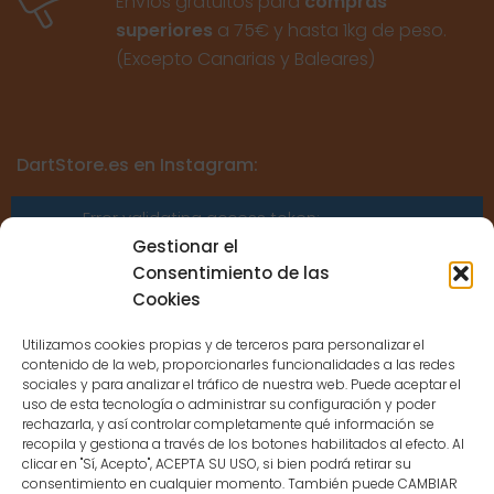
Envíos gratuitos para
compras
superiores
a 75€ y hasta 1kg de peso.
(Excepto Canarias y Baleares)
DartStore.es en Instagram:
Error validating access token:
Sessions for the user are not allowed
Gestionar el
because the user is not a confirmed
Consentimiento de las
user.
Cookies
Utilizamos cookies propias y de terceros para personalizar el
contenido de la web, proporcionarles funcionalidades a las redes
sociales y para analizar el tráfico de nuestra web. Puede aceptar el
uso de esta tecnología o administrar su configuración y poder
CONTACTO
rechazarla, y así controlar completamente qué información se
recopila y gestiona a través de los botones habilitados al efecto. Al
clicar en "Sí, Acepto", ACEPTA SU USO, si bien podrá retirar su
MENÚ PRINCIPAL
consentimiento en cualquier momento. También puede CAMBIAR