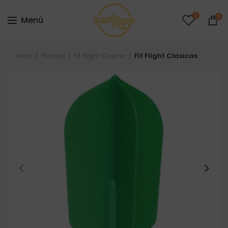
0
0
Menú
Inicio
Plumas
Fit Flight Cosmo
Fit Flight Clasicas