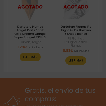
Dartstore Plumas
Dartstore Plumas Fit
Target Darts Shark
Flight Air Rie Hoshino
Ultra Chrome Orange
6 Shape Blanco
Vapor Badged 333140
Fit Flight Air
,
Plumas
,
Target
Fit Flight Cosmo
,
Plumas
1,29
€
Iva incluido
8,83
€
Iva incluido
LEER MÁS
LEER MÁS
Gratis, el envío de tus
compras: