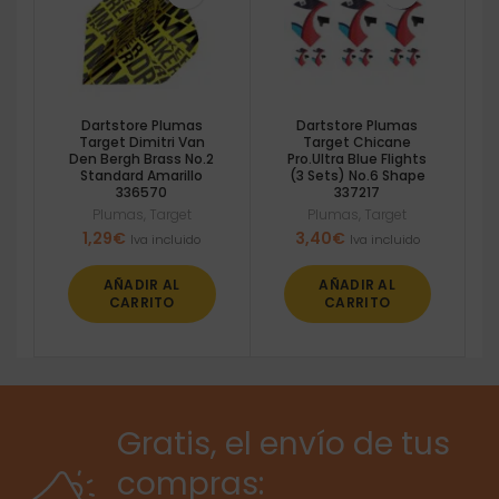
Dartstore Plumas
Dartstore Plumas
Target Dimitri Van
Target Chicane
Den Bergh Brass No.2
Pro.Ultra Blue Flights
Standard Amarillo
(3 Sets) No.6 Shape
336570
337217
Plumas
,
Target
Plumas
,
Target
1,29
€
3,40
€
Iva incluido
Iva incluido
AÑADIR AL
AÑADIR AL
CARRITO
CARRITO
Gratis, el envío de tus
compras: