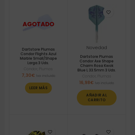
Novedad
Dartstore Plumas
Condor Flights Azul
Dartstore Plumas
Marble Small/Shape
Condor Axe Shape
Larga.3 Uds.
Charm Rosa Kwok
Condor
,
Plumas
Blue L 33.5mm 3 Uds.
7,30
€
Iva incluido
Condor
,
Plumas
16,98
€
Iva incluido
LEER MÁS
AÑADIR AL
CARRITO