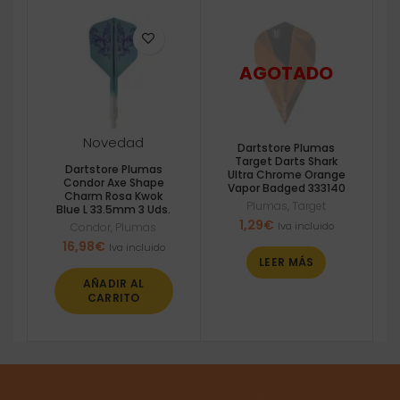
Novedad
Dartstore Plumas
Target Darts Shark
Dartstore Plumas
Ultra Chrome Orange
Condor Axe Shape
Vapor Badged 333140
Charm Rosa Kwok
Plumas
,
Target
Blue L 33.5mm 3 Uds.
1,29
€
Iva incluido
Condor
,
Plumas
16,98
€
Iva incluido
LEER MÁS
AÑADIR AL
CARRITO