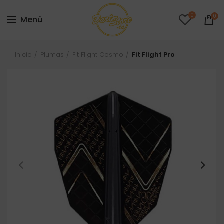
0
0
Menú
Inicio
Plumas
Fit Flight Cosmo
Fit Flight Pro