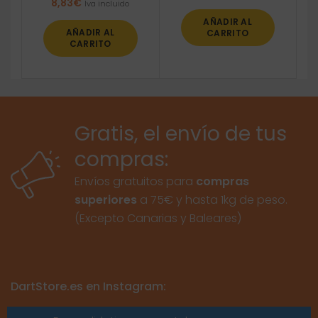
8,83
€
Iva incluido
AÑADIR AL
AÑADIR AL
CARRITO
CARRITO
Gratis, el envío de tus
compras:
Envíos gratuitos para
compras
superiores
a 75€ y hasta 1kg de peso.
(Excepto Canarias y Baleares)
DartStore.es en Instagram: