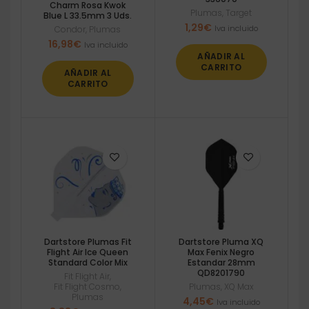
Charm Rosa Kwok
Plumas
,
Target
Blue L 33.5mm 3 Uds.
1,29
€
Iva incluido
Condor
,
Plumas
16,98
€
Iva incluido
AÑADIR AL
CARRITO
AÑADIR AL
CARRITO
Dartstore Plumas Fit
Dartstore Pluma XQ
Flight Air Ice Queen
Max Fenix Negro
Standard Color Mix
Estandar 28mm
QD8201790
Fit Flight Air
,
Fit Flight Cosmo
,
Plumas
,
XQ Max
Plumas
4,45
€
Iva incluido