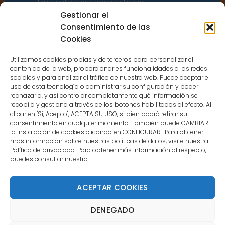
Error validating access token:
Sessions for the user are not allowed
Gestionar el
because the user is not a confirmed
Consentimiento de las
user.
Cookies
Utilizamos cookies propias y de terceros para personalizar el
contenido de la web, proporcionarles funcionalidades a las redes
sociales y para analizar el tráfico de nuestra web. Puede aceptar el
uso de esta tecnología o administrar su configuración y poder
CONTACTO
rechazarla, y así controlar completamente qué información se
recopila y gestiona a través de los botones habilitados al efecto. Al
clicar en "Sí, Acepto", ACEPTA SU USO, si bien podrá retirar su
MENÚ PRINCIPAL
consentimiento en cualquier momento. También puede CAMBIAR
la instalación de cookies clicando en CONFIGURAR. Para obtener
más información sobre nuestras políticas de datos, visite nuestra
Política de privacidad. Para obtener más información al respecto,
MI CUENTA
puedes consultar nuestra
DOCUMENTACIÓN
ACEPTAR COOKIES
DENEGADO
Copyright 2021 DartStore - Todos los derechos