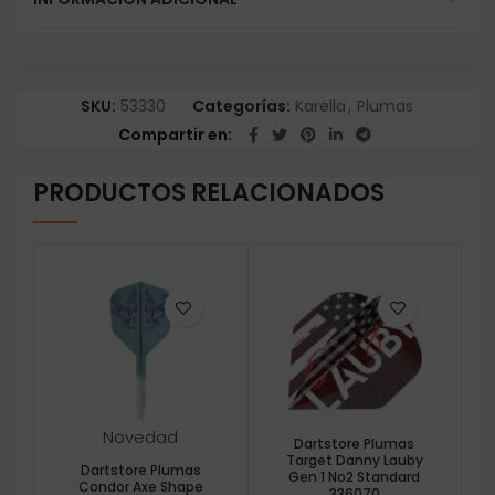
SKU:
53330
Categorías:
Karella
,
Plumas
Compartir en
PRODUCTOS RELACIONADOS
Novedad
Dartstore Plumas
Target Danny Lauby
Dartstore Plumas
Gen 1 No2 Standard
Condor Axe Shape
336070