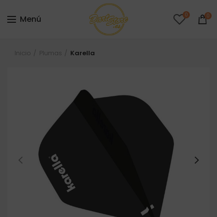
0
0
Menú
Inicio
Plumas
Karella