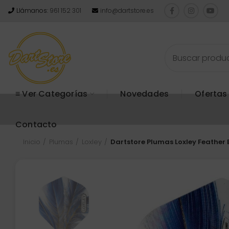
Llámanos:
961 152 301
info@dartstore.es
≡ Ver Categorías
Novedades
Ofertas
Contacto
Inicio
Plumas
Loxley
Dartstore Plumas Loxley Feather