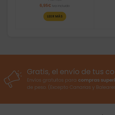
6,95
€
Iva incluido
LEER MÁS
Gratis, el envío de tus c
Envíos gratuitos para
compras superi
de peso. (Excepto Canarias y Baleare