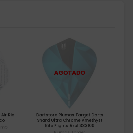
 Air Rie
Dartstore Plumas Target Darts
nco
Shard Ultra Chrome Amethyst
Kite Flights Azul 333100
osmo
,
Plumas
,
Target