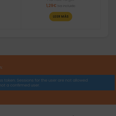
1,29
€
Iva incluido
LEER MÁS
m:
ss token: Sessions for the user are not allowed
not a confirmed user.