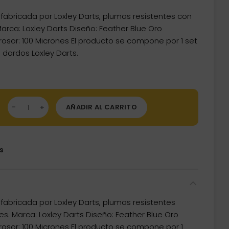
fabricada por Loxley Darts, plumas resistentes con
arca: Loxley Darts Diseño: Feather Blue Oro
sor: 100 Micrones El producto se compone por 1 set
dardos Loxley Darts.
mas Loxley Feather Blue Oro No2 Standard cantidad
AÑADIR AL CARRITO
s
fabricada por Loxley Darts, plumas resistentes
s. Marca: Loxley Darts Diseño: Feather Blue Oro
osor: 100 Micrones El producto se compone por 1