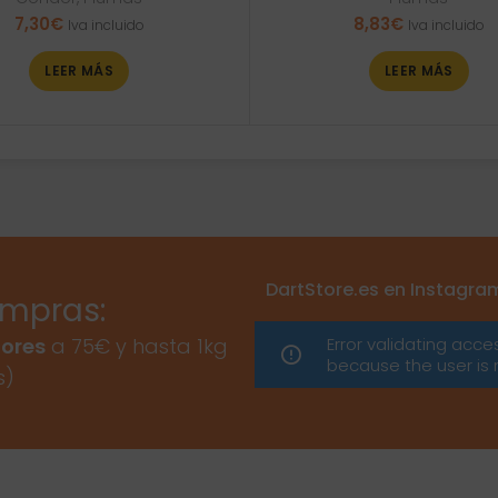
7,30
€
8,83
€
Iva incluido
Iva incluido
LEER MÁS
LEER MÁS
DartStore.es en Instagra
ompras:
Error validating acce
ores
a 75€ y hasta 1kg
because the user is 
s)