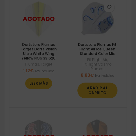
Dartstore Plumas
Dartstore Plumas Fit
Target Darts Vision
Flight Air Ice Queen
Ultra White Wing
Standard Color Mix
Yellow NO6 331620
Fit Flight Air
,
Plumas
,
Target
Fit Flight Cosmo
,
Plumas
1,12
€
Iva incluido
8,83
€
Iva incluido
LEER MÁS
AÑADIR AL
CARRITO