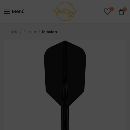
0
0
Menú
Inicio
Plumas
Mission