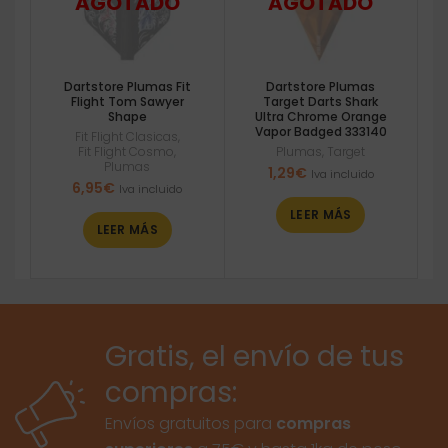
Dartstore Plumas Fit
Dartstore Plumas
Flight Tom Sawyer
Target Darts Shark
Shape
Ultra Chrome Orange
Vapor Badged 333140
Fit Flight Clasicas
,
Fit Flight Cosmo
,
Plumas
,
Target
Plumas
1,29
€
Iva incluido
6,95
€
Iva incluido
LEER MÁS
LEER MÁS
Gratis, el envío de tus
compras:
Envíos gratuitos para
compras