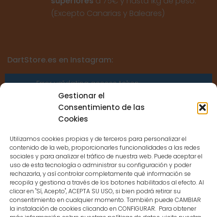
superiores
a 75€ y hasta 1kg de peso.
(Excepto Canarias y Baleares)
DartStore.es en Instagram:
Error validating access token:
Sessions for the user are not allowed
Gestionar el
because the user is not a confirmed
Consentimiento de las
user.
Cookies
Utilizamos cookies propias y de terceros para personalizar el
contenido de la web, proporcionarles funcionalidades a las redes
sociales y para analizar el tráfico de nuestra web. Puede aceptar el
uso de esta tecnología o administrar su configuración y poder
CONTACTO
rechazarla, y así controlar completamente qué información se
recopila y gestiona a través de los botones habilitados al efecto. Al
clicar en "Sí, Acepto", ACEPTA SU USO, si bien podrá retirar su
MENÚ PRINCIPAL
consentimiento en cualquier momento. También puede CAMBIAR
la instalación de cookies clicando en CONFIGURAR. Para obtener