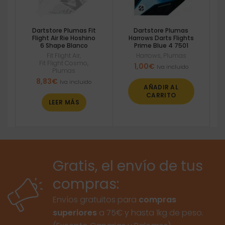
Dartstore Plumas Fit
Dartstore Plumas
Flight Air Rie Hoshino
Harrows Darts Flights
6 Shape Blanco
Prime Blue 4 7501
Fit Flight Air
,
Harrows
,
Plumas
Fit Flight Cosmo
,
1,00
€
Iva incluido
Plumas
8,83
€
Iva incluido
AÑADIR AL
CARRITO
LEER MÁS
Gratis, el envío de tus
compras:
Envíos gratuitos para
compras
superiores
a 75€ y hasta 1kg de peso.