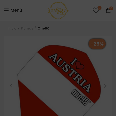
0
0
Menú
Inicio
Plumas
One80
-25%