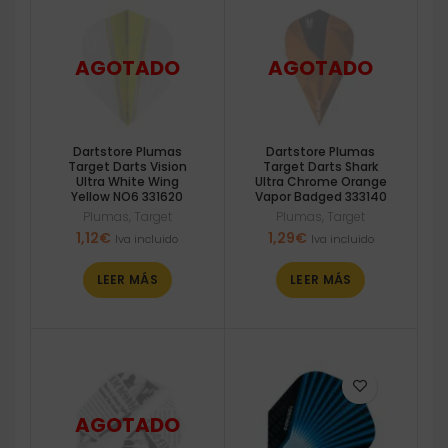
Dartstore Plumas
Dartstore Plumas
Target Darts Vision
Target Darts Shark
Ultra White Wing
Ultra Chrome Orange
Yellow NO6 331620
Vapor Badged 333140
Plumas
,
Target
Plumas
,
Target
1,12
€
1,29
€
Iva incluido
Iva incluido
LEER MÁS
LEER MÁS