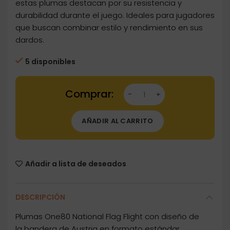
estas plumas destacan por su resistencia y
durabilidad durante el juego. Ideales para jugadores
que buscan combinar estilo y rendimiento en sus
dardos.
5 disponibles
Dartstore Pluma One80 National Flag Flight Au
AÑADIR AL CARRITO
Añadir a lista de deseados
DESCRIPCIÓN
Plumas One80 National Flag Flight con diseño de
la bandera de Austria en formato estándar.