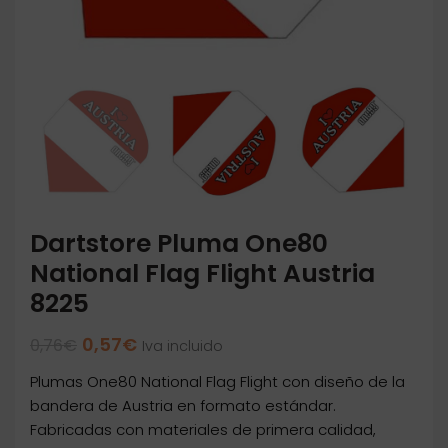
Dartstore Pluma One80
National Flag Flight Austria
8225
El
El
0,57
€
0,76
€
Iva incluido
precio
precio
Plumas One80 National Flag Flight con diseño de la
original
actual
era:
es:
bandera de Austria en formato estándar.
0,76€.
0,57€.
Fabricadas con materiales de primera calidad,