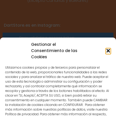
(Excepto Canarias y Baleares)
DartStore.es en Instagram:
Error validating access token:
Sessions for the user are not allowed
Gestionar el
because the user is not a confirmed
Consentimiento de las
user.
Cookies
Utilizamos cookies propias y de terceros para personalizar el
contenido de la web, proporcionarles funcionalidades a las redes
sociales y para analizar el tráfico de nuestra web. Puede aceptar el
uso de esta tecnología o administrar su configuración y poder
CONTACTO
rechazarla, y así controlar completamente qué información se
recopila y gestiona a través de los botones habilitados al efecto. Al
clicar en "Sí, Acepto", ACEPTA SU USO, si bien podrá retirar su
MENÚ PRINCIPAL
consentimiento en cualquier momento. También puede CAMBIAR
la instalación de cookies clicando en CONFIGURAR. Para obtener
más información sobre nuestras políticas de datos, visite nuestra
Política de privacidad. Para obtener más información al respecto,
MI CUENTA