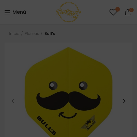
0
0
Menú
Inicio
Plumas
Bull's