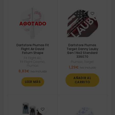
Dartstore Plumas Fit
Dartstore Plumas
Flight Air David
Target Danny Lauby
Fatum Shape
Gen 1 No2 Standard
336070
Fit Flight Air
,
Fit Flight Cosmo
,
Plumas
,
Target
Plumas
1,29
€
Iva incluido
8,83
€
Iva incluido
AÑADIR AL
LEER MÁS
CARRITO