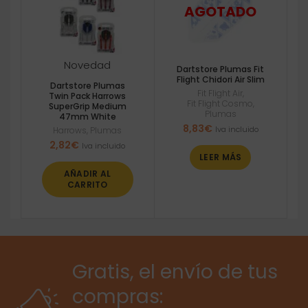
Novedad
Dartstore Plumas Fit
Flight Chidori Air Slim
Dartstore Plumas
Fit Flight Air
,
Twin Pack Harrows
Fit Flight Cosmo
,
SuperGrip Medium
Plumas
47mm White
8,83
€
Iva incluido
Harrows
,
Plumas
2,82
€
Iva incluido
LEER MÁS
AÑADIR AL
CARRITO
Gratis, el envío de tus
compras: