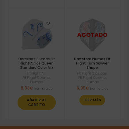
Dartstore Plumas Fit
Dartstore Plumas Fit
Flight Air Ice Queen
Flight Tom Sawyer
Standard Color Mix
Shape
Fit Flight Air
,
Fit Flight Clasicas
,
Fit Flight Cosmo
,
Fit Flight Cosmo
,
Plumas
Plumas
8,83
€
6,95
€
Iva incluido
Iva incluido
AÑADIR AL
LEER MÁS
CARRITO