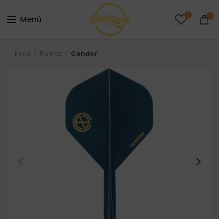
0
0
Menú
Inicio
Plumas
Condor