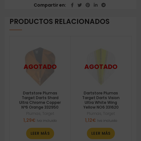
Compartir en
PRODUCTOS RELACIONADOS
Dartstore Plumas
Dartstore Plumas
Target Darts Shard
Target Darts Vision
Ultra Chrome Copper
Ultra White Wing
Nº6 Orange 332950
Yellow NO6 331620
Plumas
,
Target
Plumas
,
Target
1,29
€
1,12
€
Iva incluido
Iva incluido
LEER MÁS
LEER MÁS