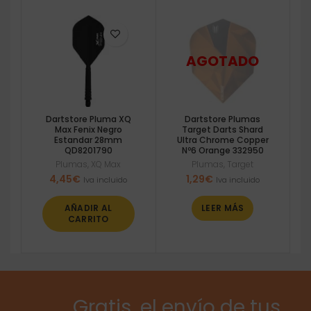
Dartstore Pluma XQ
Dartstore Plumas
Max Fenix Negro
Target Darts Shard
Estandar 28mm
Ultra Chrome Copper
QD8201790
Nº6 Orange 332950
Plumas
,
XQ Max
Plumas
,
Target
4,45
€
1,29
€
Iva incluido
Iva incluido
AÑADIR AL
LEER MÁS
CARRITO
Gratis, el envío de tus