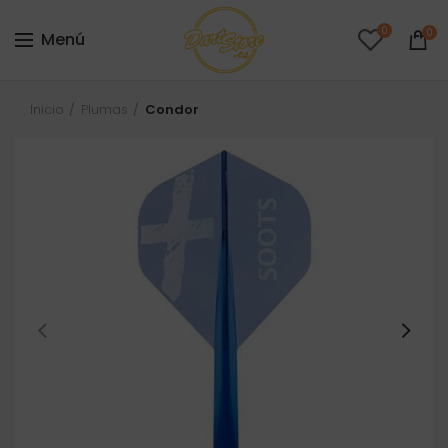
0
0
Menú
Inicio
Plumas
Condor