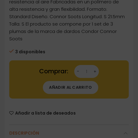
resistencia al aire Fabricadas en un polímero de
alta resistencia y gran flexibilidad. Formato:
Standard Diseño: Connor Soots Longitud: S 21.5mm
Talla: S El producto se compone por 1 set de 3
plumas de la marca de dardos Condor Connor
Soots
3 disponibles
Dartstore Plumas Condor Axe Connor Soots St
AÑADIR AL CARRITO
Añadir a lista de deseados
DESCRIPCIÓN