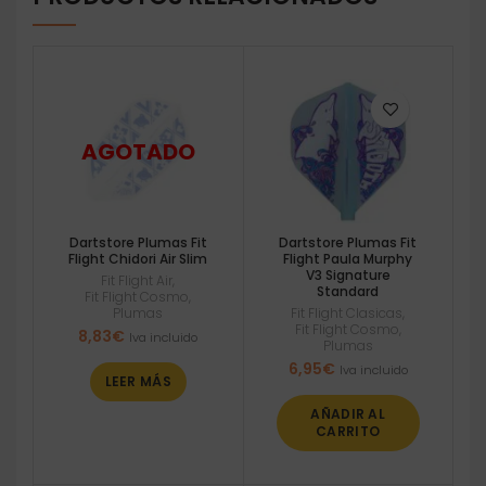
Dartstore Plumas Fit
Dartstore Plumas Fit
Flight Chidori Air Slim
Flight Paula Murphy
V3 Signature
Fit Flight Air
,
Standard
Fit Flight Cosmo
,
Plumas
Fit Flight Clasicas
,
Fit Flight Cosmo
,
8,83
€
Iva incluido
Plumas
6,95
€
Iva incluido
LEER MÁS
AÑADIR AL
CARRITO