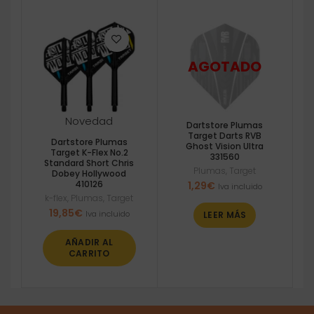
Novedad
Dartstore Plumas
Target Darts RVB
Dartstore Plumas
Ghost Vision Ultra
Target K-Flex No.2
331560
Standard Short Chris
Plumas
,
Target
Dobey Hollywood
410126
1,29
€
Iva incluido
k-flex
,
Plumas
,
Target
19,85
€
Iva incluido
LEER MÁS
AÑADIR AL
CARRITO