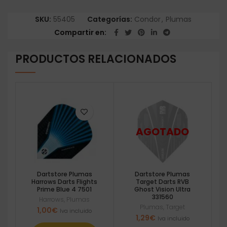
SKU:
55405
Categorías:
Condor
,
Plumas
Compartir en
PRODUCTOS RELACIONADOS
Dartstore Plumas
Dartstore Plumas
Harrows Darts Flights
Target Darts RVB
Prime Blue 4 7501
Ghost Vision Ultra
331560
Harrows
,
Plumas
Plumas
,
Target
1,00
€
Iva incluido
1,29
€
Iva incluido