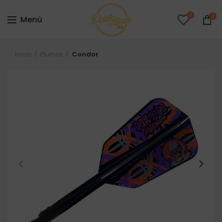
0
0
Menú
Inicio
Plumas
Condor