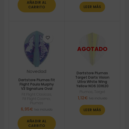
AÑADIR AL
LEER MÁS
CARRITO
Novedad
Dartstore Plumas
Target Darts Vision
Dartstore Plumas Fit
Ultra White Wing
Flight Paula Murphy
Yellow NO6 331620
V3 Signature Oval
Plumas
,
Target
Fit Flight Clasicas
,
1,12
€
Iva incluido
Fit Flight Cosmo
,
Plumas
6,95
€
Iva incluido
LEER MÁS
AÑADIR AL
CARRITO