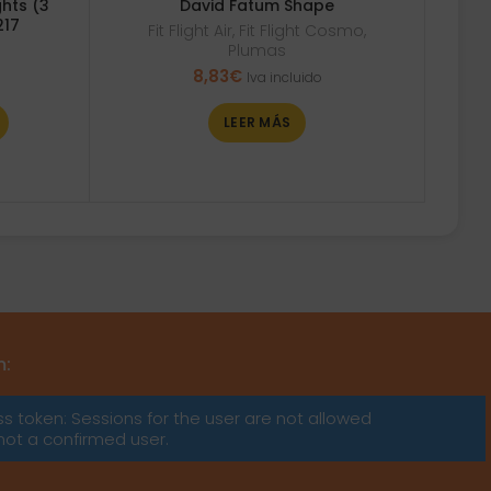
ghts (3
David Fatum Shape
217
Fit Flight Air
,
Fit Flight Cosmo
,
Plumas
8,83
€
Iva incluido
LEER MÁS
m:
ss token: Sessions for the user are not allowed
not a confirmed user.