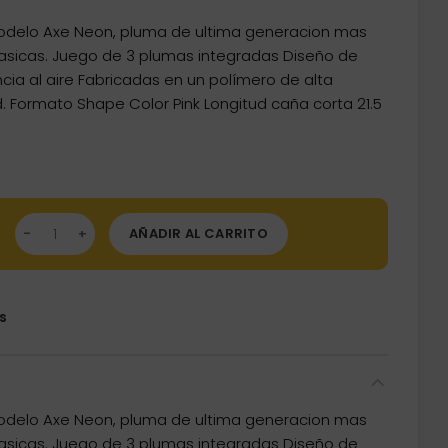
delo Axe Neon, pluma de ultima generacion mas
asicas. Juego de 3 plumas integradas Diseño de
ncia al aire Fabricadas en un polímero de alta
dad. Formato Shape Color Pink Longitud caña corta 21.5
mas Condor Axe Shape Neon Pink Corta 21.5mm 3 Uds. cantidad
AÑADIR AL CARRITO
s
delo Axe Neon, pluma de ultima generacion mas
asicas. Juego de 3 plumas integradas Diseño de