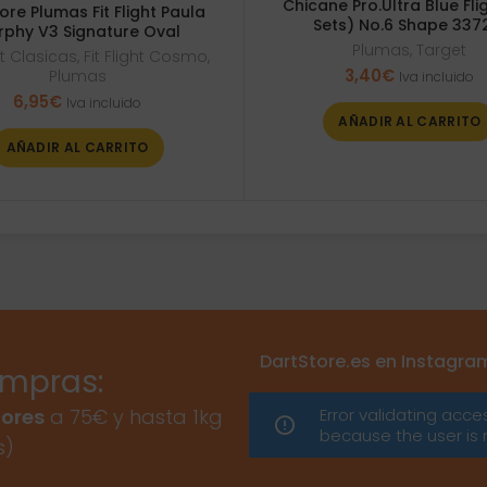
Chicane Pro.Ultra Blue Fli
ore Plumas Fit Flight Paula
Sets) No.6 Shape 337
rphy V3 Signature Oval
Plumas
,
Target
ght Clasicas
,
Fit Flight Cosmo
,
3,40
€
Plumas
Iva incluido
6,95
€
Iva incluido
AÑADIR AL CARRITO
AÑADIR AL CARRITO
DartStore.es en Instagra
ompras:
Error validating acce
ores
a 75€ y hasta 1kg
because the user is 
s)