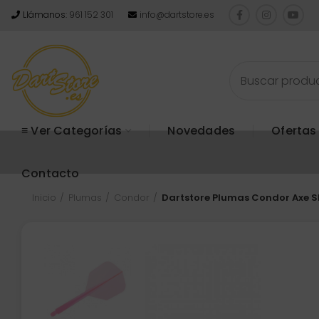
Llámanos:
961 152 301
info@dartstore.es
≡ Ver Categorías
Novedades
Ofertas
Contacto
Inicio
Plumas
Condor
Dartstore Plumas Condor Axe S