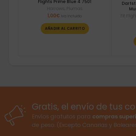
Flights Prime Blue 4 7501
Dartst
Harrows
,
Plumas
Mu
1,00
€
Fit Fli
Iva incluido
AÑADIR AL CARRITO
Gratis, el envío de tus c
Envíos gratuitos para
compras superi
de peso. (Excepto Canarias y Baleare