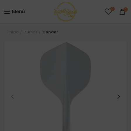
0
0
Menú
Inicio
Plumas
Condor