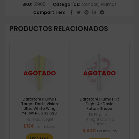
SKU:
51905
Categorías:
Condor
,
Plumas
Compartir en
PRODUCTOS RELACIONADOS
Dartstore Plumas
Dartstore Plumas Fit
Target Darts Vision
Flight Air David
Ultra White Wing
Fatum Shape
Yellow NO6 331620
Fit Flight Air
,
Plumas
,
Target
Fit Flight Cosmo
,
Plumas
1,12
€
Iva incluido
8,83
€
Iva incluido
LEER MÁS