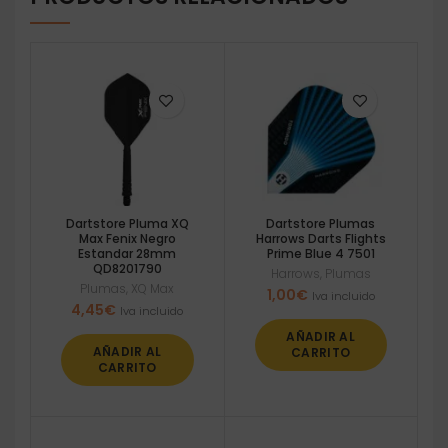
Dartstore Pluma XQ
Dartstore Plumas
Max Fenix Negro
Harrows Darts Flights
Estandar 28mm
Prime Blue 4 7501
QD8201790
Harrows
,
Plumas
Plumas
,
XQ Max
1,00
€
Iva incluido
4,45
€
Iva incluido
AÑADIR AL
AÑADIR AL
CARRITO
CARRITO