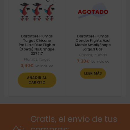
Dartstore Plumas
Dartstore Plumas
Target Chicane
Condor Flights Azul
Pro.Ultra Blue Flights
Marble Small/Shape
(3 Sets) No.6 Shape
Larga.3 Uds.
337217
Condor
,
Plumas
Plumas
,
Target
7,30
€
Iva incluido
3,40
€
Iva incluido
LEER MÁS
AÑADIR AL
CARRITO
Gratis, el envío de tus
compras: