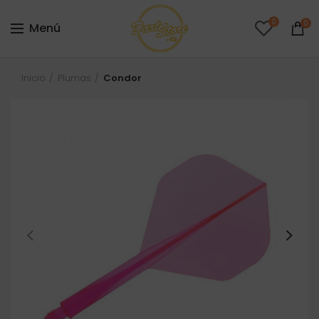
0
0
Menú
Inicio
Plumas
Condor