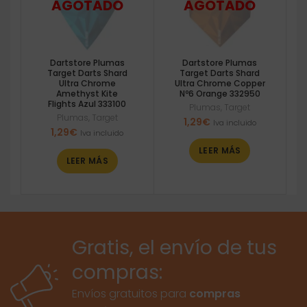
Dartstore Plumas
Dartstore Plumas
Target Darts Shard
Target Darts Shard
Ultra Chrome
Ultra Chrome Copper
Amethyst Kite
Nº6 Orange 332950
Flights Azul 333100
Plumas
,
Target
Plumas
,
Target
1,29
€
Iva incluido
1,29
€
Iva incluido
LEER MÁS
LEER MÁS
Gratis, el envío de tus
compras:
Envíos gratuitos para
compras