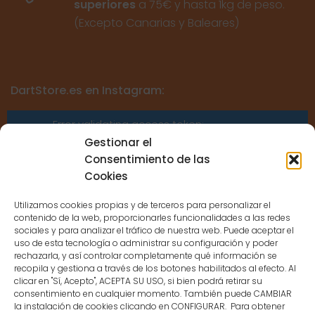
superiores
a 75€ y hasta 1kg de peso.
(Excepto Canarias y Baleares)
DartStore.es en Instagram:
Error validating access token:
Sessions for the user are not allowed
Gestionar el
because the user is not a confirmed
Consentimiento de las
user.
Cookies
Utilizamos cookies propias y de terceros para personalizar el
contenido de la web, proporcionarles funcionalidades a las redes
sociales y para analizar el tráfico de nuestra web. Puede aceptar el
uso de esta tecnología o administrar su configuración y poder
CONTACTO
rechazarla, y así controlar completamente qué información se
recopila y gestiona a través de los botones habilitados al efecto. Al
clicar en "Sí, Acepto", ACEPTA SU USO, si bien podrá retirar su
MENÚ PRINCIPAL
consentimiento en cualquier momento. También puede CAMBIAR
la instalación de cookies clicando en CONFIGURAR. Para obtener