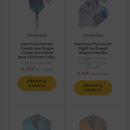
Novedad
Novedad
Dartstore Plumas
Dartstore Plumas Fit
Condor Axe Shape
Flight Ice Queen
Charm Rosa Kwok
Shape Color Mix
Blue L 33.5mm 3 Uds.
Fit Flight Clasicas
,
Condor
,
Plumas
Fit Flight Cosmo
,
Plumas
16,98
€
Iva incluido
6,95
€
Iva incluido
AÑADIR AL
AÑADIR AL
CARRITO
CARRITO