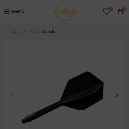
0
0
Menú
Inicio
Plumas
Condor