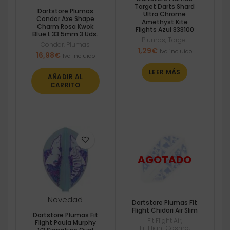
Target Darts Shard
Dartstore Plumas
Ultra Chrome
Condor Axe Shape
Amethyst Kite
Charm Rosa Kwok
Flights Azul 333100
Blue L 33.5mm 3 Uds.
Plumas
,
Target
Condor
,
Plumas
1,29
€
Iva incluido
16,98
€
Iva incluido
LEER MÁS
AÑADIR AL
CARRITO
Novedad
Dartstore Plumas Fit
Flight Chidori Air Slim
Dartstore Plumas Fit
Fit Flight Air
,
Flight Paula Murphy
Fit Flight Cosmo
,