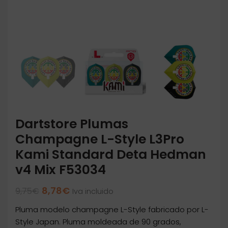
Dartstore Plumas
Champagne L-Style L3Pro
Kami Standard Deta Hedman
v4 Mix F53034
El
El
8,78
€
9,75
€
Iva incluido
precio
precio
Pluma modelo champagne L-Style fabricado por L-
original
actual
era:
es:
Style Japan. Pluma moldeada de 90 grados,