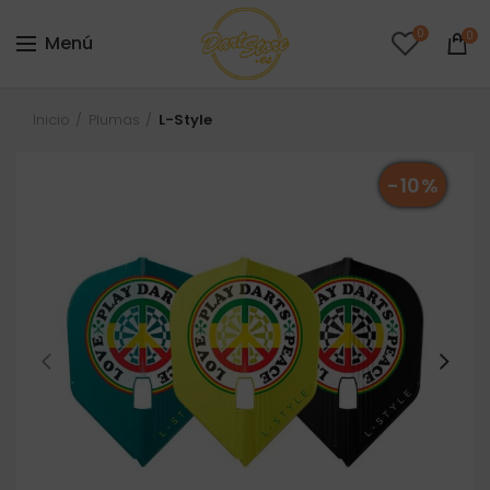
0
0
Menú
Inicio
Plumas
L-Style
-10%