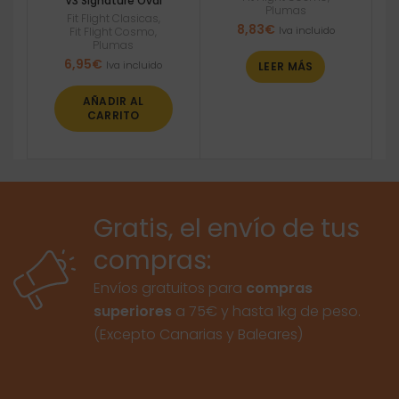
V3 Signature Oval
Plumas
Fit Flight Clasicas
,
8,83
€
Iva incluido
Fit Flight Cosmo
,
Plumas
6,95
€
Iva incluido
LEER MÁS
AÑADIR AL
CARRITO
Gratis, el envío de tus
compras:
Envíos gratuitos para
compras
superiores
a 75€ y hasta 1kg de peso.
(Excepto Canarias y Baleares)