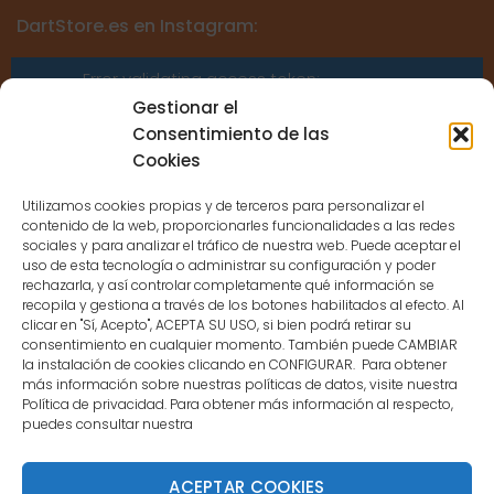
DartStore.es en Instagram:
Error validating access token:
Sessions for the user are not allowed
Gestionar el
because the user is not a confirmed
Consentimiento de las
user.
Cookies
Utilizamos cookies propias y de terceros para personalizar el
contenido de la web, proporcionarles funcionalidades a las redes
sociales y para analizar el tráfico de nuestra web. Puede aceptar el
uso de esta tecnología o administrar su configuración y poder
CONTACTO
rechazarla, y así controlar completamente qué información se
recopila y gestiona a través de los botones habilitados al efecto. Al
clicar en "Sí, Acepto", ACEPTA SU USO, si bien podrá retirar su
MENÚ PRINCIPAL
consentimiento en cualquier momento. También puede CAMBIAR
la instalación de cookies clicando en CONFIGURAR. Para obtener
más información sobre nuestras políticas de datos, visite nuestra
Política de privacidad. Para obtener más información al respecto,
MI CUENTA
puedes consultar nuestra
DOCUMENTACIÓN
ACEPTAR COOKIES