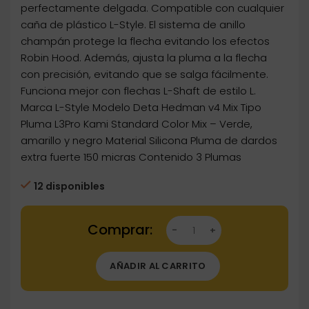
9,75€.
8,78€.
perfectamente delgada. Compatible con cualquier
caña de plástico L-Style. El sistema de anillo
champán protege la flecha evitando los efectos
Robin Hood. Además, ajusta la pluma a la flecha
con precisión, evitando que se salga fácilmente.
Funciona mejor con flechas L-Shaft de estilo L.
Marca L-Style Modelo Deta Hedman v4 Mix Tipo
Pluma L3Pro Kami Standard Color Mix – Verde,
amarillo y negro Material Silicona Pluma de dardos
extra fuerte 150 micras Contenido 3 Plumas
12 disponibles
Dartstore Plumas Champagne L-Style L3Pro 
AÑADIR AL CARRITO