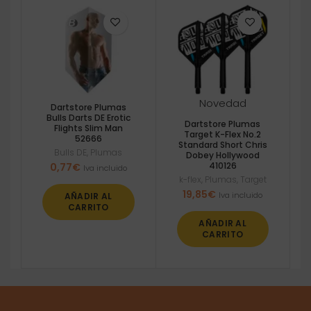
Novedad
Dartstore Plumas
Bulls Darts DE Erotic
Dartstore Plumas
Flights Slim Man
Target K-Flex No.2
52666
Standard Short Chris
Bulls DE
,
Plumas
Dobey Hollywood
410126
0,77
€
Iva incluido
k-flex
,
Plumas
,
Target
19,85
€
Iva incluido
AÑADIR AL
CARRITO
AÑADIR AL
CARRITO