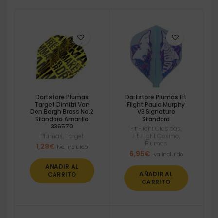
Dartstore Plumas
Dartstore Plumas Fit
Target Dimitri Van
Flight Paula Murphy
Den Bergh Brass No.2
V3 Signature
Standard Amarillo
Standard
336570
Fit Flight Clasicas
,
Plumas
,
Target
Fit Flight Cosmo
,
Plumas
1,29
€
Iva incluido
6,95
€
Iva incluido
AÑADIR AL
AÑADIR AL
CARRITO
CARRITO