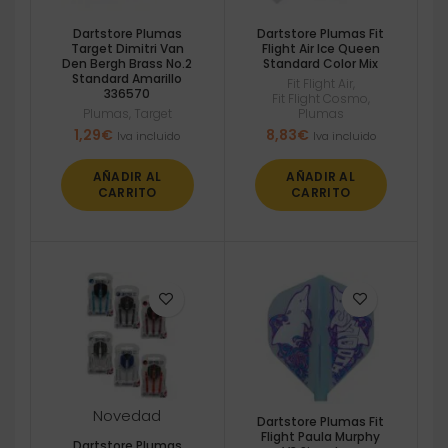
Dartstore Plumas
Dartstore Plumas Fit
Target Dimitri Van
Flight Air Ice Queen
Den Bergh Brass No.2
Standard Color Mix
Standard Amarillo
Fit Flight Air
,
336570
Fit Flight Cosmo
,
Plumas
,
Target
Plumas
1,29
€
8,83
€
Iva incluido
Iva incluido
AÑADIR AL
AÑADIR AL
CARRITO
CARRITO
Novedad
Dartstore Plumas Fit
Flight Paula Murphy
Dartstore Plumas