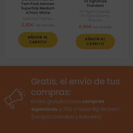
V3 Signature
Twin Pack Harrows
Standard
SuperGrip Medium
Fit Flight Clasicas
,
47mm White
Fit Flight Cosmo
,
Harrows
,
Plumas
Plumas
2,82
€
Iva incluido
6,95
€
Iva incluido
AÑADIR AL
AÑADIR AL
CARRITO
CARRITO
Gratis, el envío de tus
compras:
Envíos gratuitos para
compras
superiores
a 75€ y hasta 1kg de peso.
(Excepto Canarias y Baleares)