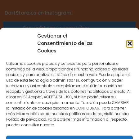
DartStore.es en Instagram:
Error validating access token:
Sessions for the user are not allowed
Gestionar el
because the user is not a confirmed
Consentimiento de las
user.
Cookies
Utilizamos cookies propias y de terceros para personalizar el
contenido de la web, proporcionarles funcionalidades a las redes
sociales y para analizar el tráfico de nuestra web. Puede aceptar el
uso de esta tecnología o administrar su configuración y poder
CONTACTO
rechazarla, y así controlar completamente qué información se
recopila y gestiona a través de los botones habilitados al efecto. Al
clicar en "Sí, Acepto", ACEPTA SU USO, si bien podrá retirar su
MENÚ PRINCIPAL
consentimiento en cualquier momento. También puede CAMBIAR
la instalación de cookies clicando en CONFIGURAR. Para obtener
más información sobre nuestras políticas de datos, visite nuestra
Política de privacidad. Para obtener más información al respecto,
MI CUENTA
puedes consultar nuestra