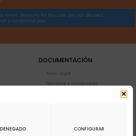
m:
ss token: Sessions for the user are not allowed
not a confirmed user.
DOCUMENTACIÓN
Aviso Legal
Términos y condiciones
Política de privacidad
Política de cookies
DENEGADO
CONFIGURAR