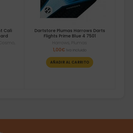
t Cali
Dartstore Plumas Harrows Darts
dard
Flights Prime Blue 4 7501
t Cosmo
,
Harrows
,
Plumas
1,00
€
Iva incluido
AÑADIR AL CARRITO