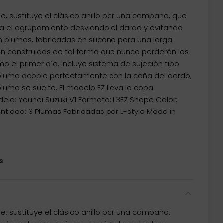
 sustituye el clásico anillo por una campana, que
ora el agrupamiento desviando el dardo y evitando
n plumas, fabricadas en silicona para una larga
n construidas de tal forma que nunca perderán los
o el primer día. Incluye sistema de sujeción tipo
luma acople perfectamente con la caña del dardo,
luma se suelte. El modelo EZ lleva la copa
lo: Youhei Suzuki V1 Formato: L3EZ Shape Color:
antidad: 3 Plumas Fabricadas por L-style Made in
s
 sustituye el clásico anillo por una campana,