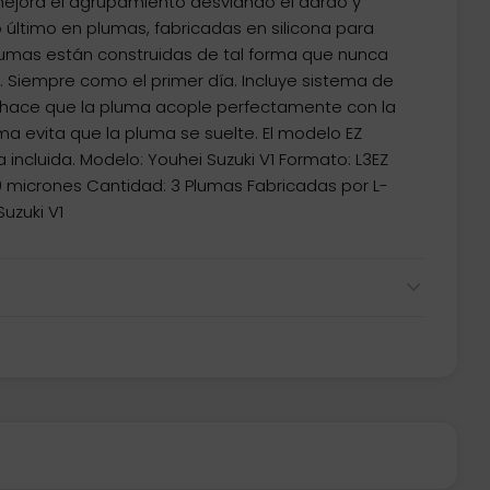
 mejora el agrupamiento desviando el dardo y
 último en plumas, fabricadas en silicona para
lumas están construidas de tal forma que nunca
. Siempre como el primer día. Incluye sistema de
 hace que la pluma acople perfectamente con la
ma evita que la pluma se suelte. El modelo EZ
incluida. Modelo: Youhei Suzuki V1 Formato: L3EZ
50 micrones Cantidad: 3 Plumas Fabricadas por L-
uzuki V1