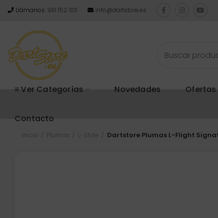
Llámanos:
961 152 301
info@dartstore.es
≡ Ver Categorías
Novedades
Ofertas
Contacto
Inicio
Plumas
L-Style
Dartstore Plumas L-Flight Sign