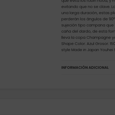
que evita los robin hood, y
evitando que no se clave. Lo
una larga duración, estas p
perderán los ángulos de 90º
sujeción tipo campana que
caña del dardo, de esta for
lleva la copa Champagne ya 
Shape Color: Azul Grosor: 1
style Made in Japan Youhei S
INFORMACIÓN ADICIONAL