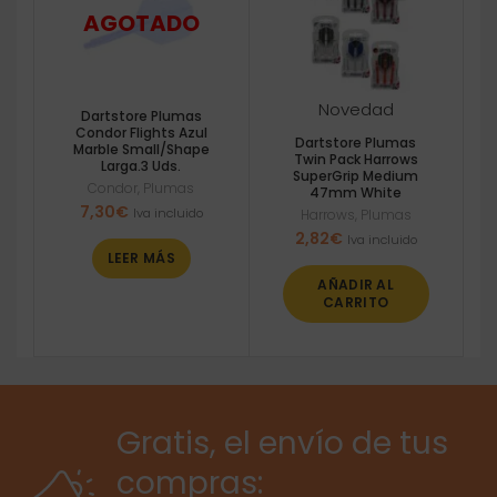
Novedad
Dartstore Plumas
Condor Flights Azul
Dartstore Plumas
Marble Small/Shape
Twin Pack Harrows
Larga.3 Uds.
SuperGrip Medium
Condor
,
Plumas
47mm White
7,30
€
Iva incluido
Harrows
,
Plumas
2,82
€
Iva incluido
LEER MÁS
AÑADIR AL
CARRITO
Gratis, el envío de tus
compras: