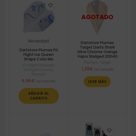
Novedad
Dartstore Plumas
Target Darts Shark
Dartstore Plumas Fit
Ultra Chrome Orange
Flight Ice Queen
Vapor Badged 333140
Shape Color Mix
Plumas
,
Target
Fit Flight Clasicas
,
1,29
€
Iva incluido
Fit Flight Cosmo
,
Plumas
6,95
€
Iva incluido
LEER MÁS
AÑADIR AL
CARRITO