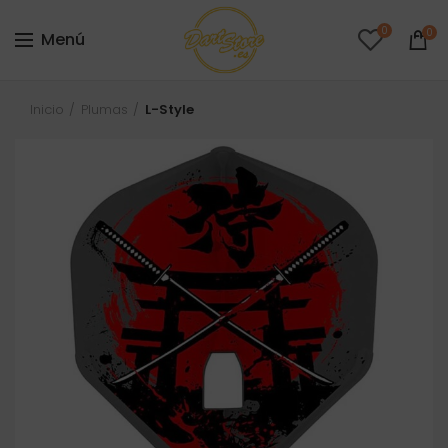
0
0
Menú
Inicio
Plumas
L-Style