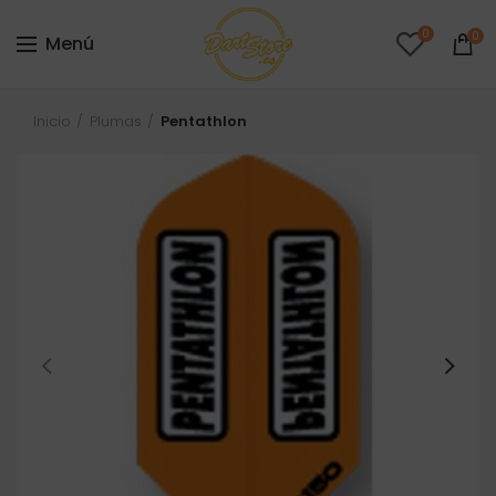
0
0
Menú
Inicio
Plumas
Pentathlon