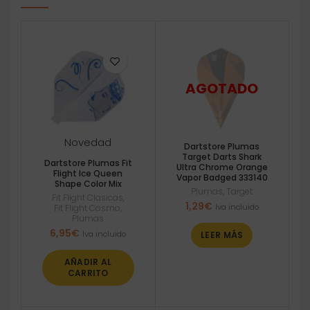
Novedad
Dartstore Plumas
Target Darts Shark
Dartstore Plumas Fit
Ultra Chrome Orange
Flight Ice Queen
Vapor Badged 333140
Shape Color Mix
Plumas
,
Target
Fit Flight Clasicas
,
1,29
€
Iva incluido
Fit Flight Cosmo
,
Plumas
6,95
€
Iva incluido
LEER MÁS
AÑADIR AL
CARRITO