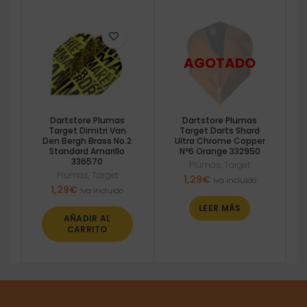
Dartstore Plumas
Dartstore Plumas
Target Dimitri Van
Target Darts Shard
Den Bergh Brass No.2
Ultra Chrome Copper
Standard Amarillo
Nº6 Orange 332950
336570
Plumas
,
Target
Plumas
,
Target
1,29
€
Iva incluido
1,29
€
Iva incluido
LEER MÁS
AÑADIR AL
CARRITO