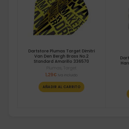
Dartstore Plumas Target Dimitri
Van Den Bergh Brass No.2
Dar
Standard Amarillo 336570
Har
Plumas
,
Target
1,29
€
Iva incluido
AÑADIR AL CARRITO