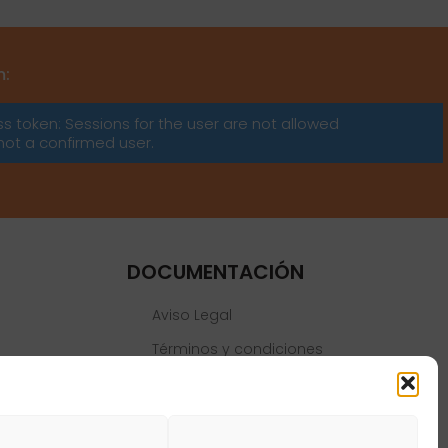
m:
ss token: Sessions for the user are not allowed
not a confirmed user.
DOCUMENTACIÓN
Aviso Legal
Términos y condiciones
Política de privacidad
Política de cookies