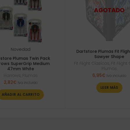
Novedad
Dartstore Plumas Fit Flig
Sawyer Shape
tstore Plumas Twin Pack
Fit Flight Clasicas
,
Fit Fligh
rows SuperGrip Medium
Plumas
47mm White
6,95
€
Harrows
,
Plumas
Iva incluido
2,82
€
Iva incluido
LEER MÁS
AÑADIR AL CARRITO