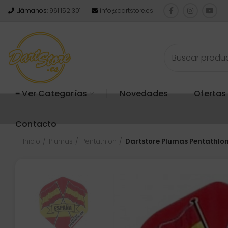
Llámanos:
961 152 301
info@dartstore.es
≡ Ver Categorías
Novedades
Ofertas
Contacto
Inicio
Plumas
Pentathlon
Dartstore Plumas Pentathlo