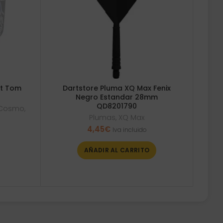
ht Tom
Dartstore Pluma XQ Max Fenix
Negro Estandar 28mm
QD8201790
t Cosmo
,
Plumas
,
XQ Max
4,45
€
Iva incluido
AÑADIR AL CARRITO