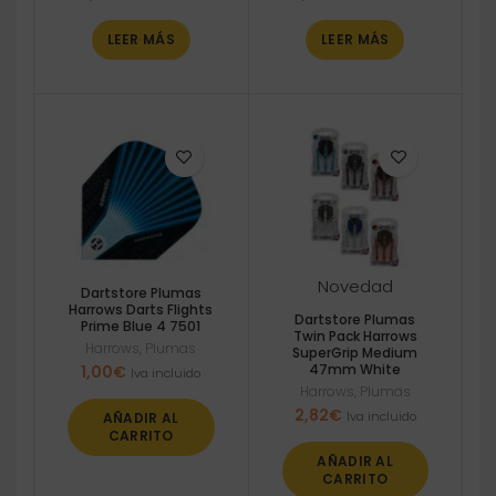
LEER MÁS
LEER MÁS
Novedad
Dartstore Plumas
Harrows Darts Flights
Dartstore Plumas
Prime Blue 4 7501
Twin Pack Harrows
Harrows
,
Plumas
SuperGrip Medium
47mm White
1,00
€
Iva incluido
Harrows
,
Plumas
2,82
€
Iva incluido
AÑADIR AL
CARRITO
AÑADIR AL
CARRITO