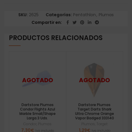
SKU:
2625
Categorías:
Pentathlon
,
Plumas
Compartir en
PRODUCTOS RELACIONADOS
Dartstore Plumas
Dartstore Plumas
Condor Flights Azul
Target Darts Shark
Marble Small/Shape
Ultra Chrome Orange
Larga.3 Uds.
Vapor Badged 333140
Condor
,
Plumas
Plumas
,
Target
7,30
€
1,29
€
Iva incluido
Iva incluido