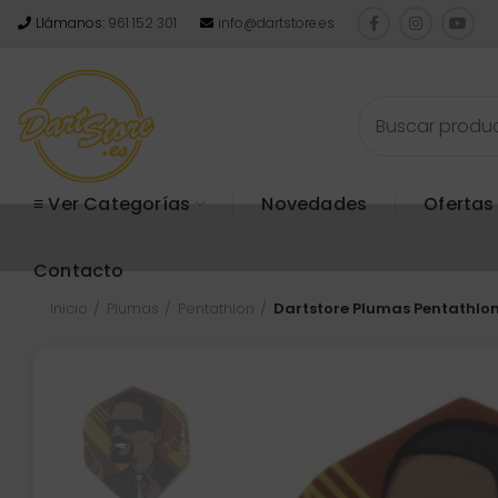
Llámanos:
961 152 301
info@dartstore.es
≡ Ver Categorías
Novedades
Ofertas
Contacto
Inicio
Plumas
Pentathlon
Dartstore Plumas Pentathlon