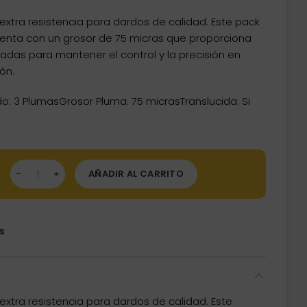
extra resistencia para dardos de calidad. Este pack
uenta con un grosor de 75 micras que proporciona
ñadas para mantener el control y la precisión en
ón.
o: 3 PlumasGrosor Pluma: 75 micrasTranslucida: Si
mas Pentathlon Soul 100mic Extra Strong cantidad
AÑADIR AL CARRITO
s
extra resistencia para dardos de calidad. Este