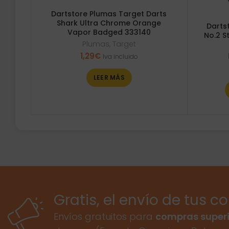
Dartstore Plumas Target Darts
Shark Ultra Chrome Orange
Darts
Vapor Badged 333140
No.2 S
Plumas
,
Target
1,29
€
Iva incluido
LEER MÁS
Gratis, el envío de tus c
Envíos gratuitos para
compras superi