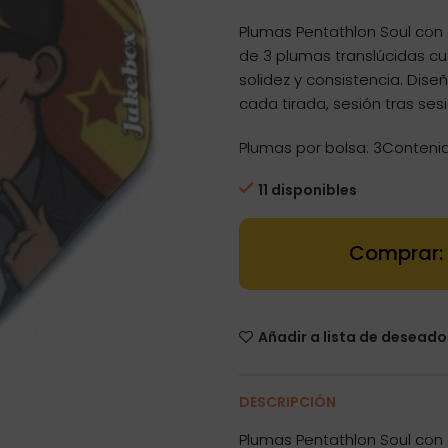
precio
precio
Plumas Pentathlon Soul con 
original
actual
de 3 plumas translúcidas c
era:
es:
solidez y consistencia. Dise
0,88€.
0,66€.
cada tirada, sesión tras sesi
Plumas por bolsa: 3Contenid
11 disponibles
Dartstore Plu
Añadir a lista de deseado
DESCRIPCIÓN
Plumas Pentathlon Soul con 