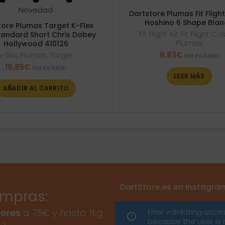
Novedad
Dartstore Plumas Fit Flight
Hoshino 6 Shape Bla
tore Plumas Target K-Flex
Fit Flight Air
,
Fit Flight C
tandard Short Chris Dobey
Plumas
Hollywood 410126
8,83
€
k-flex
,
Plumas
,
Target
Iva incluido
19,85
€
Iva incluido
LEER MÁS
AÑADIR AL CARRITO
DartStore.es en Instagra
ompras:
Error validating acce
ores
a 75€ y hasta 1kg
because the user is 