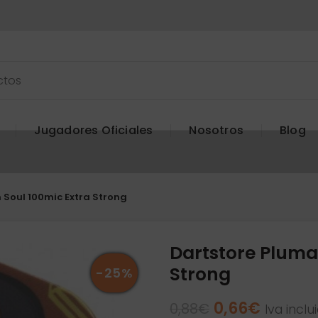
Jugadores Oficiales
Nosotros
Blog
 Soul 100mic Extra Strong
Dartstore Pluma
Strong
-25%
El
El
0,66
€
0,88
€
Iva inclu