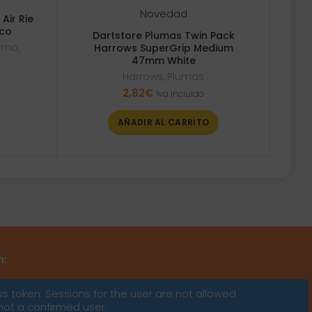
Novedad
 Air Rie
nco
Dartstore Plumas Twin Pack
osmo
,
Harrows SuperGrip Medium
47mm White
Harrows
,
Plumas
2,82
€
Iva incluido
AÑADIR AL CARRITO
m:
ss token: Sessions for the user are not allowed
not a confirmed user.