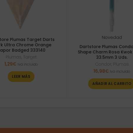
Novedad
tore Plumas Target Darts
rk Ultra Chrome Orange
Dartstore Plumas Condo
apor Badged 333140
Shape Charm Rosa Kwok 
Plumas
,
Target
33.5mm 3 Uds.
1,29
€
Condor
,
Plumas
Iva incluido
16,98
€
Iva incluido
LEER MÁS
AÑADIR AL CARRITO