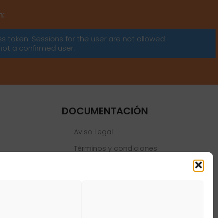
m:
ss token: Sessions for the user are not allowed
not a confirmed user.
DOCUMENTACIÓN
Aviso Legal
Términos y condiciones
Política de privacidad
Política de cookies