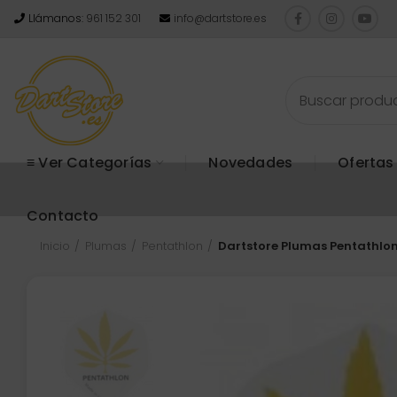
Llámanos:
961 152 301
info@dartstore.es
≡ Ver Categorías
Novedades
Ofertas
Contacto
Inicio
Plumas
Pentathlon
Dartstore Plumas Pentathlo