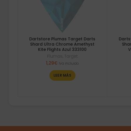
Dartstore Plumas Target Darts
Darts
Shard Ultra Chrome Amethyst
Sha
Kite Flights Azul 333100
V
Plumas
,
Target
1,29
€
Iva incluido
LEER MÁS