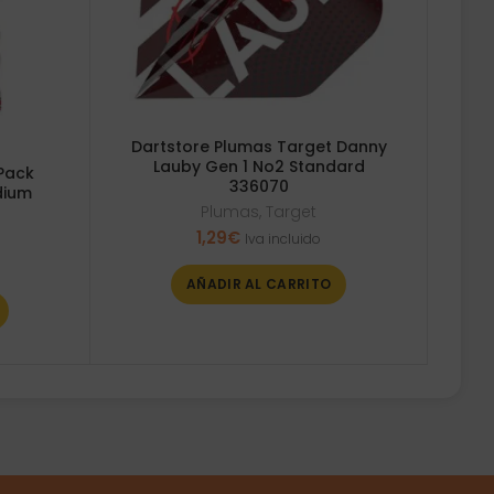
Dartstore Plumas Target Danny
Lauby Gen 1 No2 Standard
Pack
336070
dium
Plumas
,
Target
1,29
€
Iva incluido
AÑADIR AL CARRITO