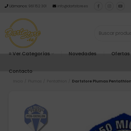
Llámanos:
961 152 301
info@dartstore.es
≡ Ver Categorías
Novedades
Ofertas
Contacto
Inicio
Plumas
Pentathlon
Dartstore Plumas Pentathlo