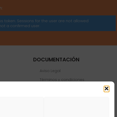
m:
ss token: Sessions for the user are not allowed
not a confirmed user.
DOCUMENTACIÓN
Aviso Legal
Términos y condiciones
Política de privacidad
Política de cookies