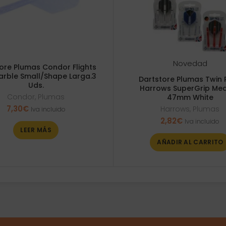
Novedad
ore Plumas Condor Flights
arble Small/Shape Larga.3
Dartstore Plumas Twin 
Uds.
Harrows SuperGrip Me
Condor
,
Plumas
47mm White
7,30
€
Harrows
,
Plumas
Iva incluido
2,82
€
Iva incluido
LEER MÁS
AÑADIR AL CARRITO