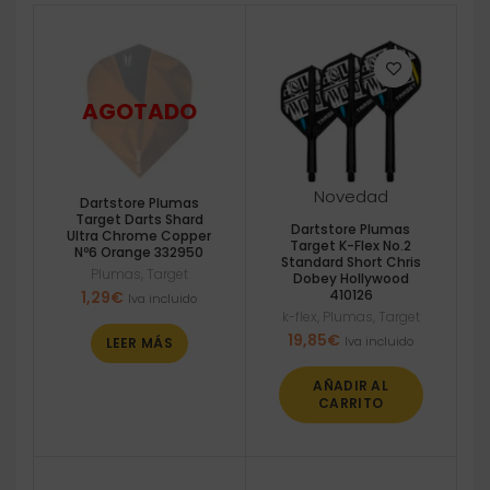
Novedad
Dartstore Plumas
Target Darts Shard
Dartstore Plumas
Ultra Chrome Copper
Target K-Flex No.2
Nº6 Orange 332950
Standard Short Chris
Plumas
,
Target
Dobey Hollywood
410126
1,29
€
Iva incluido
k-flex
,
Plumas
,
Target
19,85
€
Iva incluido
LEER MÁS
AÑADIR AL
CARRITO