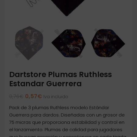
Dartstore Plumas Ruthless
Estandar Guerrera
El
El
0,57
€
0,76
€
Iva incluido
precio
precio
Pack de 3 plumas Ruthless modelo Estándar
original
actual
era:
es:
Guerrera para dardos. Diseñadas con un grosor de
0,76€.
0,57€.
75 micras que proporciona estabilidad y control en
el lanzamiento. Plumas de calidad para jugadores
que buscan precisión y consistencia en cada tirada.