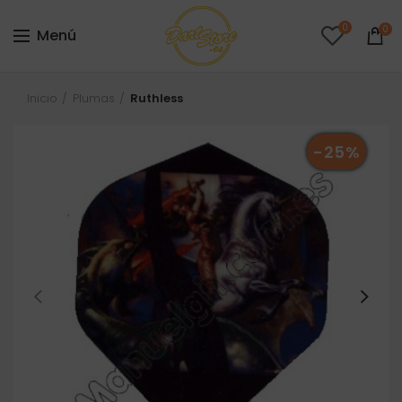
0
0
Menú
Inicio
Plumas
Ruthless
-25%