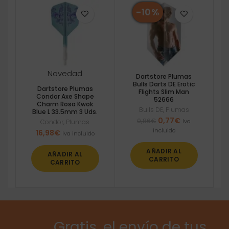
-10%
Novedad
Dartstore Plumas
Bulls Darts DE Erotic
Dartstore Plumas
Flights Slim Man
Condor Axe Shape
52666
Charm Rosa Kwok
Bulls DE
,
Plumas
Blue L 33.5mm 3 Uds.
El
El
0,77
€
0,86
€
Iva
Condor
,
Plumas
precio
precio
incluido
16,98
€
Iva incluido
original
actual
era:
es:
AÑADIR AL
AÑADIR AL
0,86€.
0,77€.
CARRITO
CARRITO
Gratis, el envío de tus