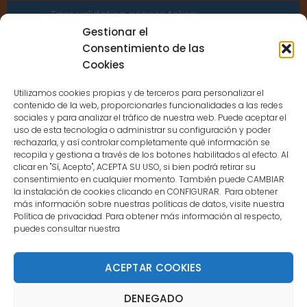
Error validating access token:
Sessions for the user are not allowed
Gestionar el
because the user is not a confirmed
Consentimiento de las
user.
Cookies
Utilizamos cookies propias y de terceros para personalizar el
contenido de la web, proporcionarles funcionalidades a las redes
sociales y para analizar el tráfico de nuestra web. Puede aceptar el
uso de esta tecnología o administrar su configuración y poder
CONTACTO
rechazarla, y así controlar completamente qué información se
recopila y gestiona a través de los botones habilitados al efecto. Al
clicar en "Sí, Acepto", ACEPTA SU USO, si bien podrá retirar su
MENÚ PRINCIPAL
consentimiento en cualquier momento. También puede CAMBIAR
la instalación de cookies clicando en CONFIGURAR. Para obtener
más información sobre nuestras políticas de datos, visite nuestra
Política de privacidad. Para obtener más información al respecto,
MI CUENTA
puedes consultar nuestra
DOCUMENTACIÓN
ACEPTAR COOKIES
DENEGADO