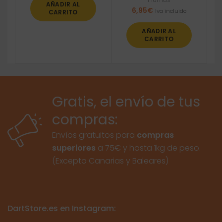
AÑADIR AL
6,95
€
Iva incluido
CARRITO
AÑADIR AL
CARRITO
Gratis, el envío de tus
compras:
Envíos gratuitos para
compras
superiores
a 75€ y hasta 1kg de peso.
(Excepto Canarias y Baleares)
DartStore.es en Instagram: