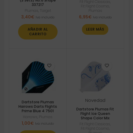
(3 Sets) No.6 Shape
Fit Flight Clasicas
,
337217
Fit Flight Cosmo
,
Plumas
,
Target
Plumas
3,40
€
6,95
€
Iva incluido
Iva incluido
AÑADIR AL
LEER MÁS
CARRITO
Novedad
Dartstore Plumas
Harrows Darts Flights
Dartstore Plumas Fit
Prime Blue 4 7501
Flight Ice Queen
Harrows
,
Plumas
Shape Color Mix
1,00
€
Iva incluido
Fit Flight Clasicas
,
Fit Flight Cosmo
,
Plumas