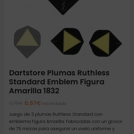
Dartstore Plumas Ruthless
Standard Emblem Figura
Amarilla 1832
El
El
0,57
€
0,76
€
Iva incluido
precio
precio
Juego de 3 plumas Ruthless Standard con
original
actual
era:
es:
emblema Figura Amarilla. Fabricadas con un grosor
0,76€.
0,57€.
de 75 micras para asegurar un vuelo uniforme y