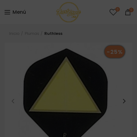
0
0
Menú
Inicio
Plumas
Ruthless
-25%