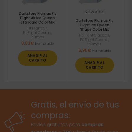
Novedad
Dartstore Plumas Fit
Flight Air Ice Queen
Dartstore Plumas Fit
Standard Color Mix
Flight Ice Queen
Fit Flight Air
,
Shape Color Mix
Fit Flight Cosmo
,
Fit Flight Clasicas
,
Plumas
Fit Flight Cosmo
,
8,83
€
Iva incluido
Plumas
6,95
€
Iva incluido
AÑADIR AL
CARRITO
AÑADIR AL
CARRITO
Gratis, el envío de tus
compras:
Envíos gratuitos para
compras