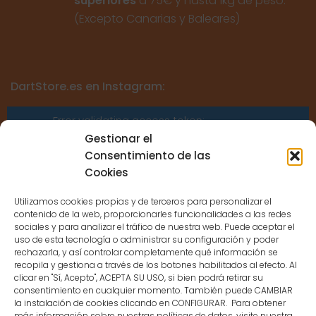
superiores
a 75€ y hasta 1kg de peso.
(Excepto Canarias y Baleares)
DartStore.es en Instagram:
Error validating access token:
Sessions for the user are not allowed
Gestionar el
because the user is not a confirmed
Consentimiento de las
user.
Cookies
Utilizamos cookies propias y de terceros para personalizar el
contenido de la web, proporcionarles funcionalidades a las redes
sociales y para analizar el tráfico de nuestra web. Puede aceptar el
uso de esta tecnología o administrar su configuración y poder
CONTACTO
rechazarla, y así controlar completamente qué información se
recopila y gestiona a través de los botones habilitados al efecto. Al
clicar en "Sí, Acepto", ACEPTA SU USO, si bien podrá retirar su
MENÚ PRINCIPAL
consentimiento en cualquier momento. También puede CAMBIAR
la instalación de cookies clicando en CONFIGURAR. Para obtener
más información sobre nuestras políticas de datos, visite nuestra