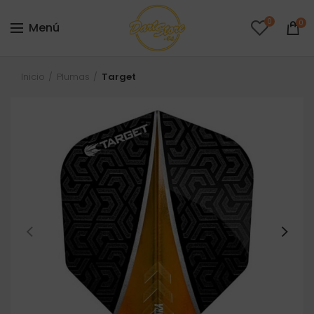
0
0
Menú
Inicio
Plumas
Target