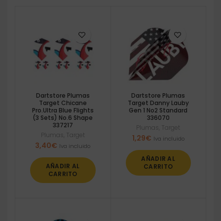
Dartstore Plumas
Dartstore Plumas
Target Chicane
Target Danny Lauby
Pro.Ultra Blue Flights
Gen 1 No2 Standard
(3 Sets) No.6 Shape
336070
337217
Plumas
,
Target
Plumas
,
Target
1,29
€
Iva incluido
3,40
€
Iva incluido
AÑADIR AL
AÑADIR AL
CARRITO
CARRITO