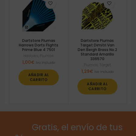
Dartstore Plumas
Dartstore Plumas
Harrows Darts Flights
Target Dimitri Van
Prime Blue 4 7501
Den Bergh Brass No.2
Standard Amarillo
Harrows
,
Plumas
336570
1,00
€
Iva incluido
Plumas
,
Target
1,29
€
Iva incluido
AÑADIR AL
CARRITO
AÑADIR AL
CARRITO
Gratis, el envío de tus