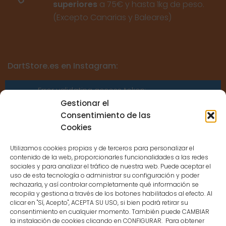
superiores
a 75€ y hasta 1kg de peso.
(Excepto Canarias y Baleares)
DartStore.es en Instagram:
Error validating access token:
Sessions for the user are not allowed
Gestionar el
because the user is not a confirmed
Consentimiento de las
user.
Cookies
Utilizamos cookies propias y de terceros para personalizar el
contenido de la web, proporcionarles funcionalidades a las redes
sociales y para analizar el tráfico de nuestra web. Puede aceptar el
uso de esta tecnología o administrar su configuración y poder
CONTACTO
rechazarla, y así controlar completamente qué información se
recopila y gestiona a través de los botones habilitados al efecto. Al
clicar en "Sí, Acepto", ACEPTA SU USO, si bien podrá retirar su
MENÚ PRINCIPAL
consentimiento en cualquier momento. También puede CAMBIAR
la instalación de cookies clicando en CONFIGURAR. Para obtener