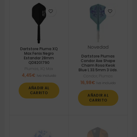
Novedad
Dartstore Pluma XQ
Max Fenix Negro
Dartstore Plumas
Estandar 28mm
Condor Axe Shape
QD8201790
Charm Rosa Kwok
Plumas
,
XQ Max
Blue L 33.5mm 3 Uds.
4,45
€
Iva incluido
Condor
,
Plumas
16,98
€
Iva incluido
AÑADIR AL
CARRITO
AÑADIR AL
CARRITO