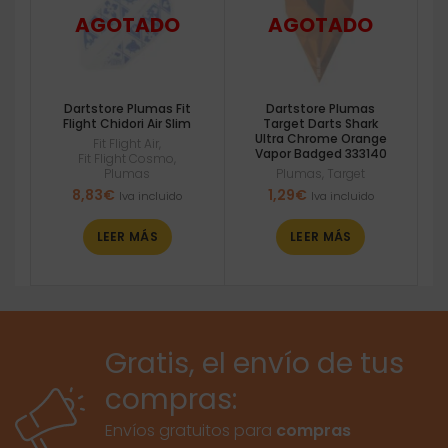
Dartstore Plumas Fit
Dartstore Plumas
Flight Chidori Air Slim
Target Darts Shark
Ultra Chrome Orange
Fit Flight Air
,
Vapor Badged 333140
Fit Flight Cosmo
,
Plumas
Plumas
,
Target
8,83
€
1,29
€
Iva incluido
Iva incluido
LEER MÁS
LEER MÁS
Gratis, el envío de tus
compras:
Envíos gratuitos para
compras