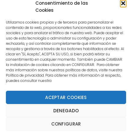
Consentimiento de las
user.
Cookies
Utilizamos cookies propias y de terceros para personalizar el
contenido de la web, proporcionarles funcionalidades a las redes
sociales y para analizar el tráfico de nuestra web. Puede aceptar el
uso de esta tecnología o administrar su configuración y poder
CONTACTO
rechazarla, y así controlar completamente qué información se
recopila y gestiona a través de los botones habilitados al efecto. Al
clicar en "Sí, Acepto", ACEPTA SU USO, si bien podrá retirar su
MENÚ PRINCIPAL
consentimiento en cualquier momento. También puede CAMBIAR
la instalación de cookies clicando en CONFIGURAR. Para obtener
más información sobre nuestras políticas de datos, visite nuestra
Política de privacidad. Para obtener más información al respecto,
MI CUENTA
puedes consultar nuestra
DOCUMENTACIÓN
ACEPTAR COOKIES
DENEGADO
Copyright 2021 DartStore - Todos los derechos
CONFIGURAR
reservados. | La Mejor Tienda de Dardos y Dianas de
Madrid DartStore