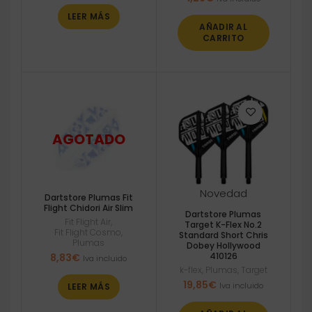
LEER MÁS
AÑADIR AL
CARRITO
Novedad
Dartstore Plumas Fit
Flight Chidori Air Slim
Dartstore Plumas
Fit Flight Air
,
Target K-Flex No.2
Fit Flight Cosmo
,
Standard Short Chris
Plumas
Dobey Hollywood
410126
8,83
€
Iva incluido
k-flex
,
Plumas
,
Target
19,85
€
Iva incluido
LEER MÁS