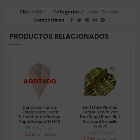
SKU:
48687
Categorías:
Plumas
,
Winmau
Compartir en
PRODUCTOS RELACIONADOS
Dartstore Plumas
Dartstore Plumas
Target Darts Shark
Target Dimitri Van
Ultra Chrome Orange
Den Bergh Brass No.2
Vapor Badged 333140
Standard Amarillo
336570
Plumas
,
Target
Plumas
,
Target
1,29
€
Iva incluido
1,29
€
Iva incluido