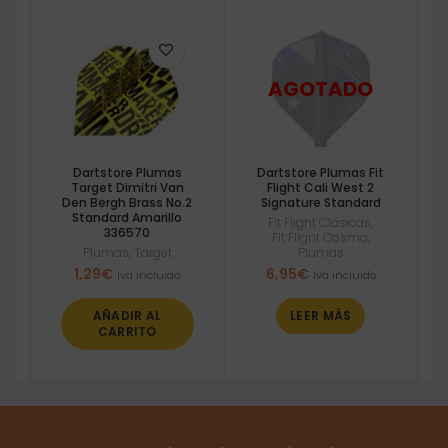
Dartstore Plumas
Dartstore Plumas Fit
Target Dimitri Van
Flight Cali West 2
Den Bergh Brass No.2
Signature Standard
Standard Amarillo
Fit Flight Clasicas
,
336570
Fit Flight Cosmo
,
Plumas
,
Target
Plumas
1,29
€
6,95
€
Iva incluido
Iva incluido
AÑADIR AL
LEER MÁS
CARRITO