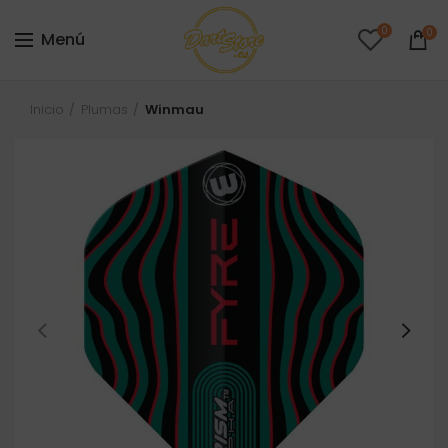
0
0
Menú
Inicio
Plumas
Winmau