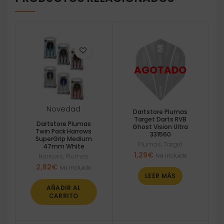
Novedad
Dartstore Plumas
Target Darts RVB
Dartstore Plumas
Ghost Vision Ultra
Twin Pack Harrows
331560
SuperGrip Medium
Plumas
,
Target
47mm White
1,29
€
Iva incluido
Harrows
,
Plumas
2,82
€
Iva incluido
LEER MÁS
AÑADIR AL
CARRITO