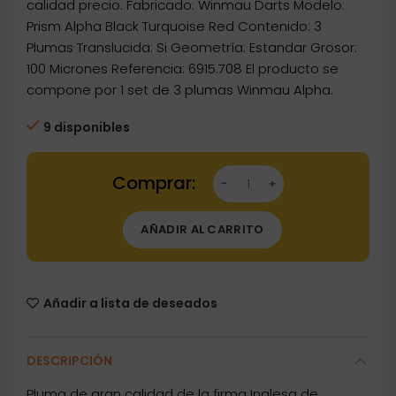
calidad precio. Fabricado: Winmau Darts Modelo:
Prism Alpha Black Turquoise Red Contenido: 3
Plumas Translucida: Si Geometría: Estandar Grosor:
100 Micrones Referencia: 6915.708 El producto se
compone por 1 set de 3 plumas Winmau Alpha.
9 disponibles
Dartstore Plumas Winmau Darts Standard Pris
AÑADIR AL CARRITO
Añadir a lista de deseados
DESCRIPCIÓN
Pluma de gran calidad de la firma Inglesa de