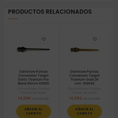
PRODUCTOS RELACIONADOS
Dartstore Puntas
Dartstore Puntas
Conversion Target
Conversion Target
Darts Titanium Pro
Titanium Gold 26
Black 30mm 109910
mm. 109942
Convertibles
,
Puntas
,
Convertibles
,
Puntas
,
Puntas de acero
Puntas de acero
14,58
€
14,58
€
Iva incluido
Iva incluido
AÑADIR AL
AÑADIR AL
CARRITO
CARRITO