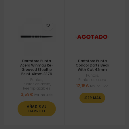
Dartstore Punta
Dartstore Punta
Acero Winmau Re-
Condor Darts Beak
Grooved Steeltip
With Cut 42mm
Point 41mm 8376
Puntas
,
Puntas
,
Puntas de acero
Puntas de acero
,
12,15
€
Iva incluido
Reemplazables
3,59
€
Iva incluido
LEER MÁS
AÑADIR AL
CARRITO